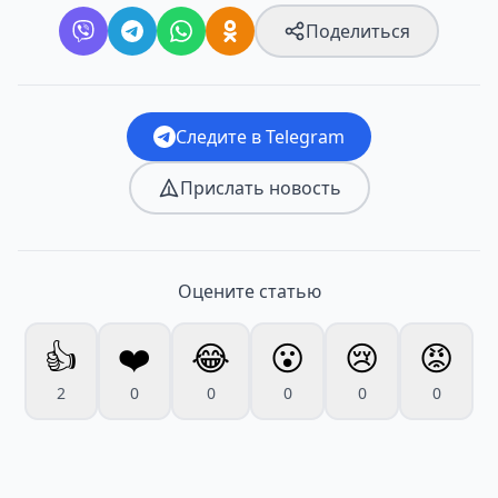
Поделиться
Следите в Telegram
Прислать новость
Оцените статью
👍
❤️
😂
😮
😢
😡
2
0
0
0
0
0