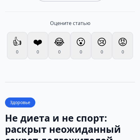
Оцените статью
👍
❤️
😂
😮
😢
😡
0
0
0
0
0
0
Здоровье
Не диета и не спорт:
раскрыт неожиданный