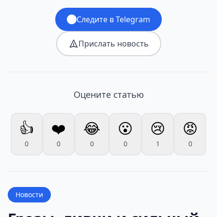
Следите в Telegram
Прислать новость
Оцените статью
👍
❤️
😂
😮
😢
😡
0
0
0
0
1
0
Новости