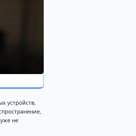
х устройств,
спространение,
уже не