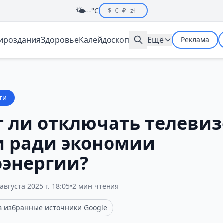
🌤️
--°C
$
--
€
--
₽
--
zł
--
мироздания
Здоровье
Калейдоскоп
Ещё
Реклама
ти
т ли отключать телевиз
и ради экономии
оэнергии?
августа 2025 г. 18:05
•
2 мин чтения
 в избранные источники Google