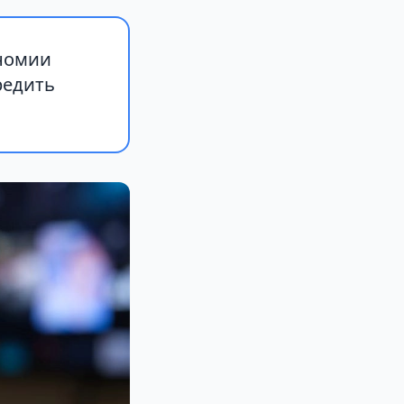
ономии
редить