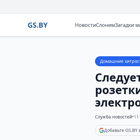
Новости
Слоним
Загадки 
Домашние хитрос
Следуе
розетк
электр
Служба новостей
•
11 
Добавьте GS.BY