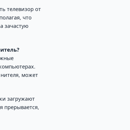
ть телевизор от
полагая, что
а зачастую
нитель?
ожные
 компьютерах.
инителя, может
ки загружают
я прерывается,