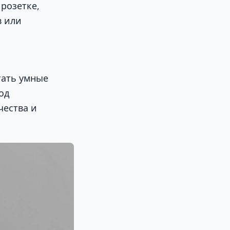
розетке,
в или
тать умные
од
чества и