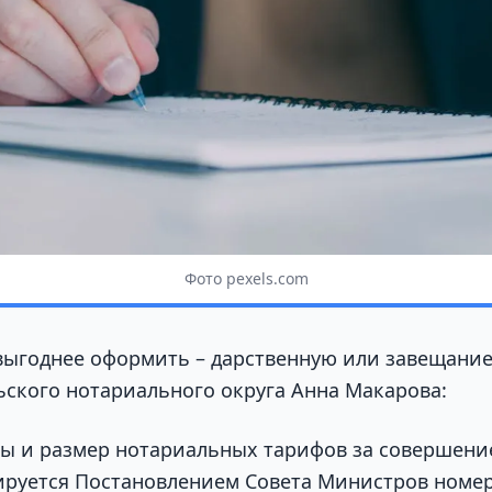
Фото pexels.com
 выгоднее оформить – дарственную или завещани
ьского нотариального округа Анна Макарова:
ты и размер нотариальных тарифов за совершен
ируется Постановлением Совета Министров номер 