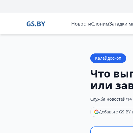
Новости
Слоним
Загадки 
Калейдоскоп
Что вы
или за
Служба новостей
•
14 
Добавьте GS.BY