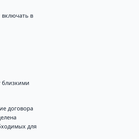
 включать в
у близкими
ие договора
делена
бходимых для