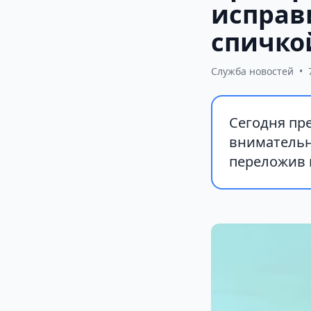
исправ
спичкой
Служба новостей
•
Сегодня пр
внимательно
переложив в