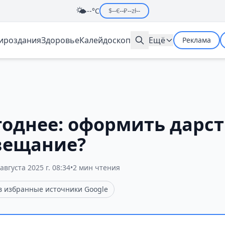
🌤️
--°C
$
--
€
--
₽
--
zł
--
мироздания
Здоровье
Калейдоскоп
Ещё
Реклама
годнее: оформить дарс
вещание?
августа 2025 г. 08:34
•
2 мин чтения
 в избранные источники Google