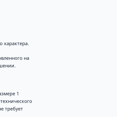
о характера.
овленного на
шении.
азмере 1
 технического
е требует