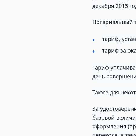
декабря 2013 го
Нотариальный т
тариф, уста
тариф за ока
Тариф уплачива
день совершени
Также для неко
За удостоверен
базовой величи
оформления (пр
перевода, а так