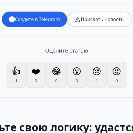
Следите в Telegram
Прислать новость
Оцените статью
👍
❤️
😂
😮
😢
😡
1
0
0
0
1
0
те свою логику: удастс