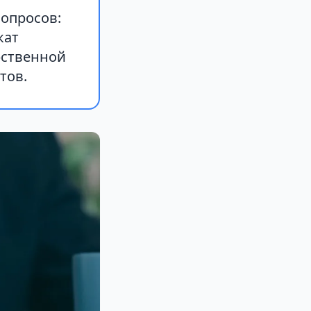
опросов:
кат
рственной
тов.