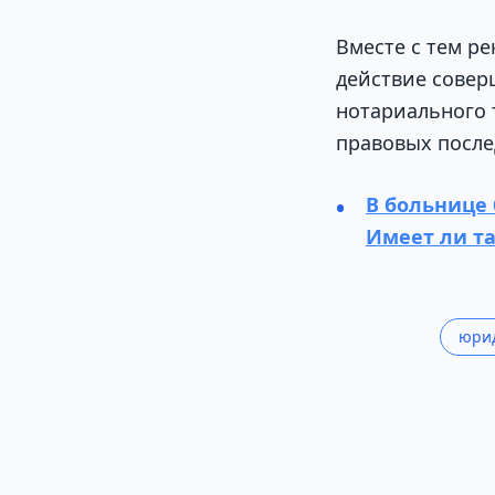
Вместе с тем р
действие совер
нотариального 
правовых после
В больнице 
Имеет ли т
юрид