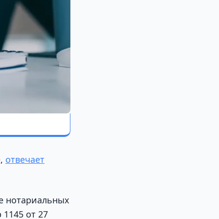
е,
отвечает
ие нотариальных
1145 от 27