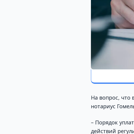
На вопрос, что
нотариус Гомел
– Порядок упла
действий регул