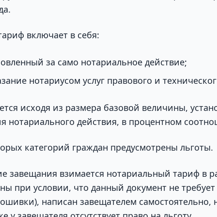
да.
ариф включает в себя:
новленный за само нотариальное действие;
зание нотариусом услуг правового и техническог
ется исходя из размера базовой величины, устан
я нотариального действия, в процентном соотно
торых категорий граждан предусмотрены льготы.
ие завещания взимается нотариальный тариф в р
ны при условии, что данный документ не требует
ошивки), написан завещателем самостоятельно, н
же у завещателя отсутствует право на льготу.