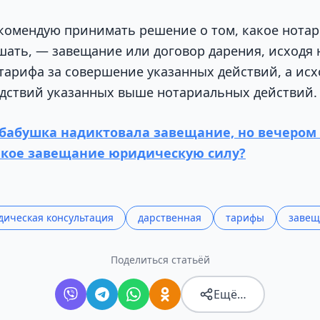
екомендую принимать решение о том, какое нота
шать, — завещание или договор дарения, исходя 
тарифа за совершение указанных действий, а исх
дствий указанных выше нотариальных действий.
бабушка надиктовала завещание, но вечером 
акое завещание юридическую силу?
ическая консультация
дарственная
тарифы
завещ
Поделиться статьёй
Ещё…