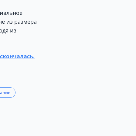
риальное
не из размера
одя из
скончалась.
ание