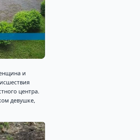
женщина и
оисшествия
тного центра.
жом девушке,