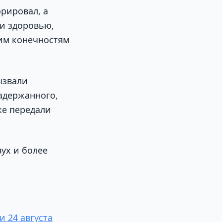
рировал, а
 и здоровью,
им конечностям
ызвали
адержанного,
же передали
ух и более
и 24 августа