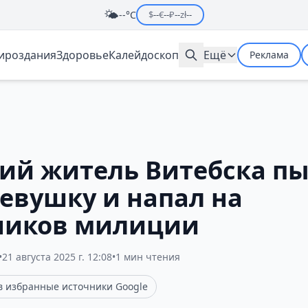
🌤️
--°C
$
--
€
--
₽
--
zł
--
мироздания
Здоровье
Калейдоскоп
Ещё
Реклама
ний житель Витебска п
девушку и напал на
ников милиции
•
21 августа 2025 г. 12:08
•
1 мин чтения
 в избранные источники Google