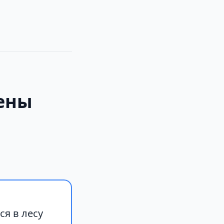
ены
я в лесу