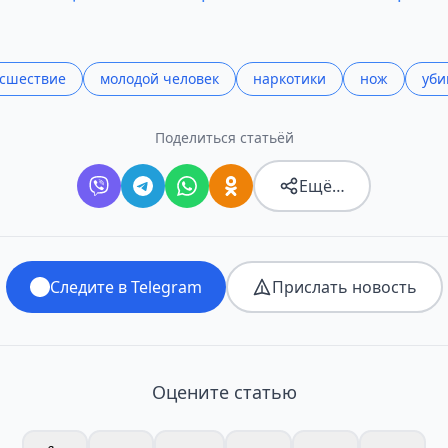
сшествие
молодой человек
наркотики
нож
уби
Поделиться статьёй
Ещё…
Следите в Telegram
Прислать новость
Оцените статью