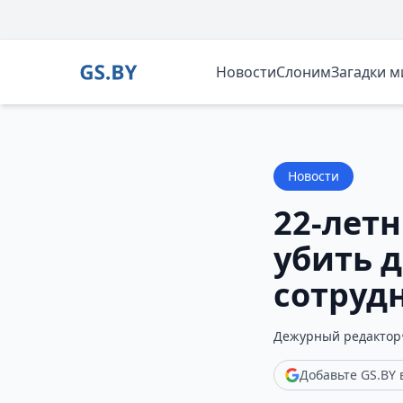
Новости
Слоним
Загадки 
Новости
22-лет
убить 
сотруд
Дежурный редактор
Добавьте GS.BY