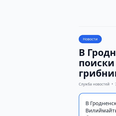
Новости
В Грод
поиски
грибни
Служба новостей
•
В Гродненс
Вилиймайты