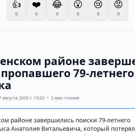
👍
❤️
😂
😮
😢
😡
0
0
0
0
0
0
ненском районе заверш
 пропавшего 79-летнего
ка
7 августа 2026 г. 13:02
•
2 мин чтения
ком районе завершились поиски 79-летнего
са Анатолия Витальевича, который потерялс