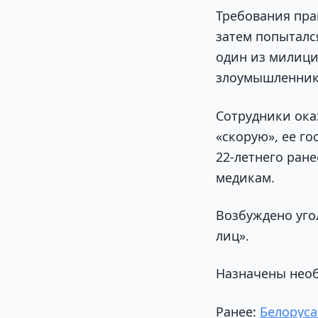
Требования пра
затем попыталс
один из милиц
злоумышленник
Сотрудники ока
«скорую», ее г
22-летнего ран
медикам.
Возбуждено уго
лиц».
Назначены нео
Ранее:
Белоруса