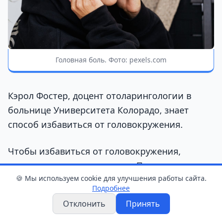
Головная боль. Фото: pexels.com
Кэрол Фостер, доцент отоларингологии в
больнице Университета Колорадо, знает
способ избавиться от головокружения.
Чтобы избавиться от головокружения,
сначала встаньте на колени. Поднимите
🍪 Мы используем cookie для улучшения работы сайта.
голову и посмотрите в потолок, затем
Подробнее
опустите её к полу, как будто собираетесь
Отклонить
Принять
сделать перекат.