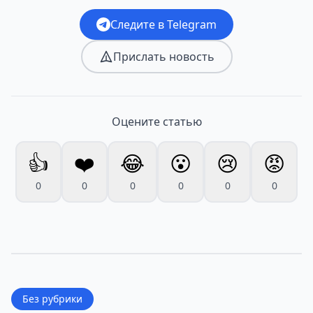
Следите в Telegram
Прислать новость
Оцените статью
👍
❤️
😂
😮
😢
😡
0
0
0
0
0
0
Без рубрики