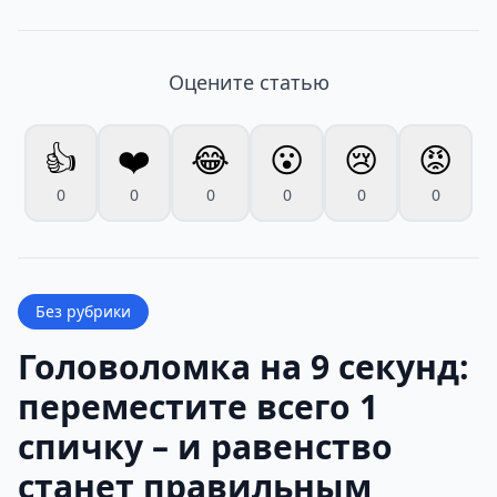
Оцените статью
👍
❤️
😂
😮
😢
😡
0
0
0
0
0
0
Без рубрики
Головоломка на 9 секунд:
переместите всего 1
спичку – и равенство
станет правильным