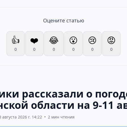
Оцените статью
👍
❤️
😂
😮
😢
😡
0
0
0
0
0
0
ики рассказали о погод
ской области на 9-11 а
8 августа 2026 г. 14:22
•
2 мин чтения