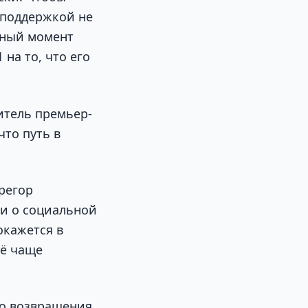
 поддержкой не
нный момент
на то, что его
итель премьер-
то путь в
регор
ии о социальной
окажется в
сё чаще
го возвращения