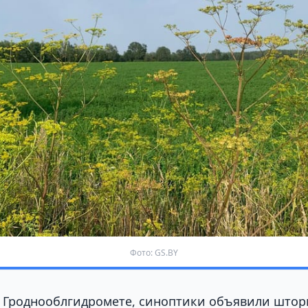
Фото: GS.BY
 Гроднооблгидромете, синоптики объявили што