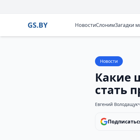
Новости
Слоним
Загадки 
Новости
Какие 
стать 
Евгений Володащук
•
Подписаться