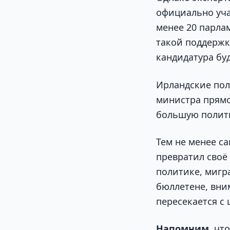
официально уча
менее 20 парла
такой поддержки
кандидатура бу
Ирландские пол
министра прямо
большую полити
Тем не менее с
превратил своё
политике, мигр
бюллетене, вни
пересекается с
Напомним
, чт