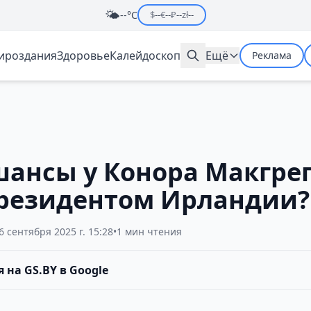
🌤️
--°C
$
--
€
--
₽
--
zł
--
мироздания
Здоровье
Калейдоскоп
Ещё
Реклама
шансы у Конора Макгре
президентом Ирландии?
6 сентября 2025 г. 15:28
•
1 мин чтения
 на GS.BY в Google