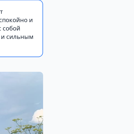
т
спокойно и
с собой
м и сильным