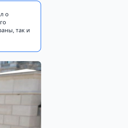
л о
го
аны, так и