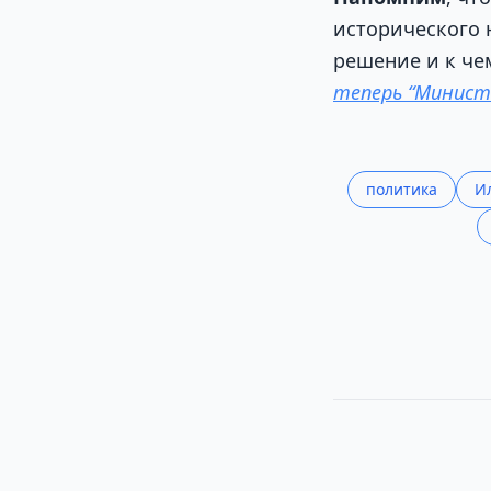
исторического 
решение и к че
теперь “Минист
политика
И