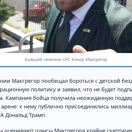
Бывший чемпион UFC Конор Макгрегор
нии Макгрегор пообещал бороться с детской без
рационную политику и заявил, что не будет подп
а. Кампания бойца получила неожиданную подде
арене: к нему публично присоединились миллиа
А Дональд Трамп.
ы оценивают шансы Макгрегора крайне скептиче