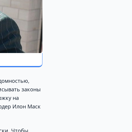
домностью,
исывать законы
ржку на
рдер Илон Маск
ски. Чтобы