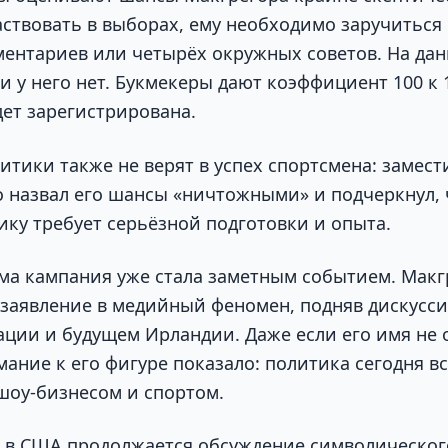
ствовать в выборах, ему необходимо заручиться
ментариев или четырёх окружных советов. На да
 у него нет. Букмекеры дают коэффициент 100 к 1 
дет зарегистрирована.
итики также не верят в успех спортсмена: замест
 назвал его шансы «ничтожными» и подчеркнул, ч
ку требует серьёзной подготовки и опыта.
ама кампания уже стала заметным событием. Макг
 заявление в медийный феномен, подняв дискусс
ации и будущем Ирландии. Даже если его имя не 
мание к его фигуре показало: политика сегодня в
 шоу-бизнесом и спортом.
о в США продолжается обсуждение символическо