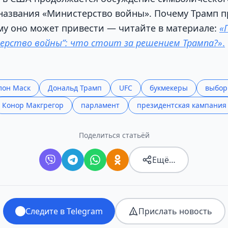
названия «Министерство войны». Почему Трамп п
му оно может привести — читайте в материале:
«
ерство войны”: что стоит за решением Трампа?»
.
лон Маск
Дональд Трамп
UFC
букмекеры
выбо
Конор Макгрегор
парламент
президентская кампания
Поделиться статьёй
Ещё…
Следите в Telegram
Прислать новость