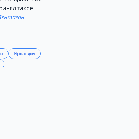
ринял такое
Пентагон
ры
Ирландия