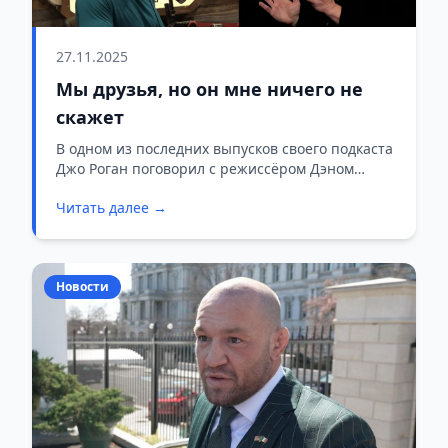
27.11.2025
Мы друзья, но он мне ничего не
скажет
В одном из последних выпусков своего подкаста
Джо Роган поговорил с режиссёром Дэном
Фарой о том, что на самом деле может знать
Читать далее →
Илон Маск об НЛО и секретах космической
отрасли.
Новости