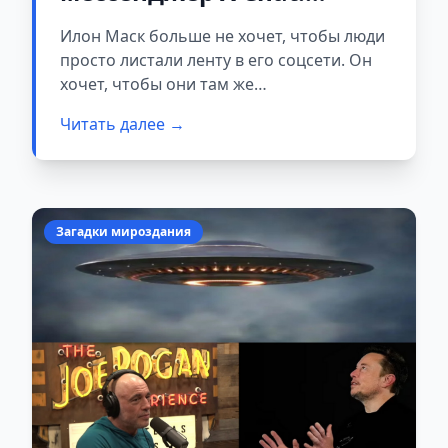
Получится ли отобрать
Илон Маск больше не хочет, чтобы люди
пользователей у Telegram
просто листали ленту в его соцсети. Он
и WhatsApp?
хочет, чтобы они там же
переписывались, звонили и платили за
Читать далее →
покупки.
Загадки мироздания