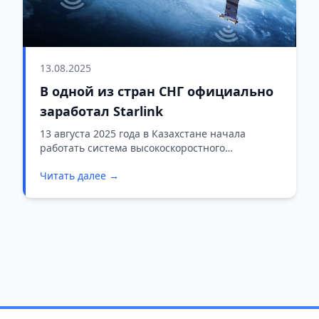
13.08.2025
В одной из стран СНГ официально
заработал Starlink
13 августа 2025 года в Казахстане начала
работать система высокоскоростного
спутникового интернета Starlink,
Читать далее →
принадлежащая компании SpaceX Илона Маска.
Теперь жители и организации страны могут
подключиться к сети и получать устойчивый
интернет даже в самых отдалённых регионах.