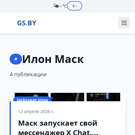
🌤️
--°C
$
--
Илон Маск
#
4 публикации
Цифровая эпоха
12 апреля 2026 г.
Маск запускает свой
мессенджер X Chat.