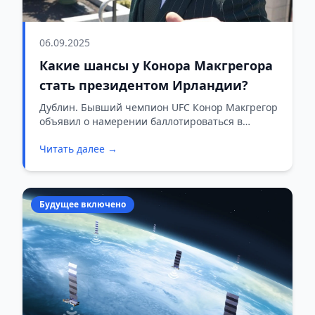
06.09.2025
Какие шансы у Конора Макгрегора
стать президентом Ирландии?
Дублин. Бывший чемпион UFC Конор Макгрегор
объявил о намерении баллотироваться в
президенты Ирландии. Его заявление вызвало
Читать далее →
широкий резонанс — как внутри страны, так и
за её пределами.
Будущее включено