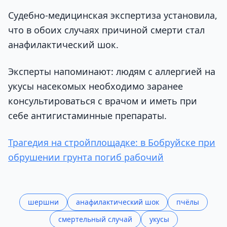
Судебно-медицинская экспертиза установила,
что в обоих случаях причиной смерти стал
анафилактический шок.
Эксперты напоминают: людям с аллергией на
укусы насекомых необходимо заранее
консультироваться с врачом и иметь при
себе антигистаминные препараты.
Трагедия на стройплощадке: в Бобруйске при
обрушении грунта погиб рабочий
шершни
анафилактический шок
пчёлы
смертельный случай
укусы