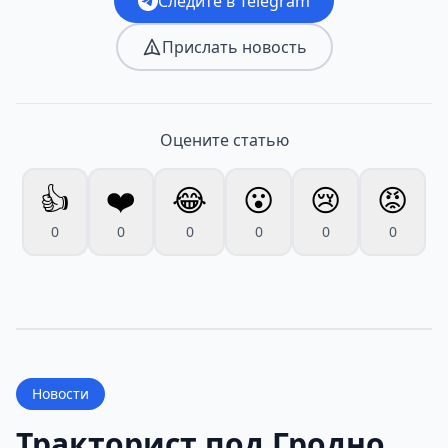
Следите в Telegram
Прислать новость
Оцените статью
👍
❤️
😂
😮
😢
😡
0
0
0
0
0
0
Новости
Тракторист под Гродно