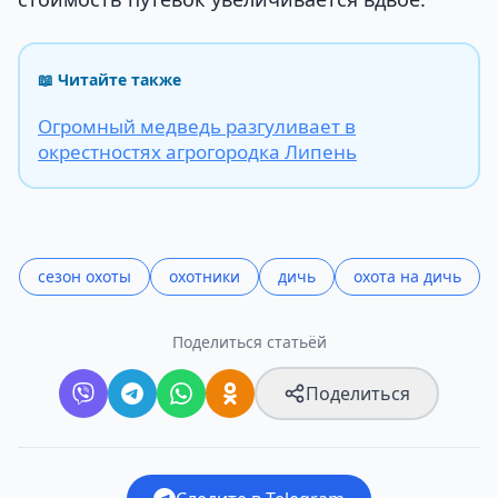
📖 Читайте также
Огромный медведь разгуливает в
окрестностях агрогородка Липень
сезон охоты
охотники
дичь
охота на дичь
Поделиться статьёй
Поделиться