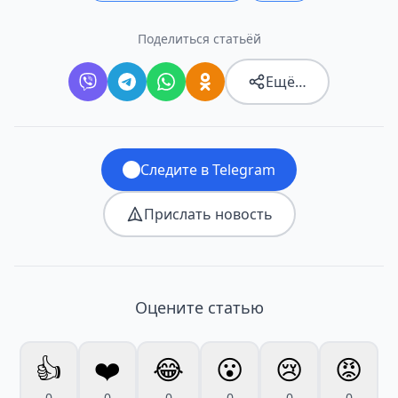
Поделиться статьёй
Ещё…
Следите в Telegram
Прислать новость
Оцените статью
👍
❤️
😂
😮
😢
😡
0
0
0
0
0
0