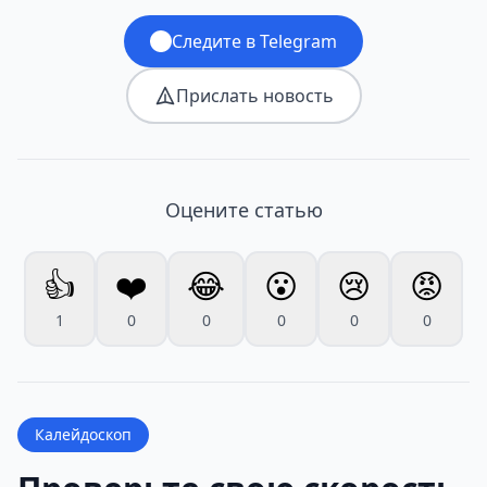
Следите в Telegram
Прислать новость
Оцените статью
👍
❤️
😂
😮
😢
😡
1
0
0
0
0
0
Калейдоскоп