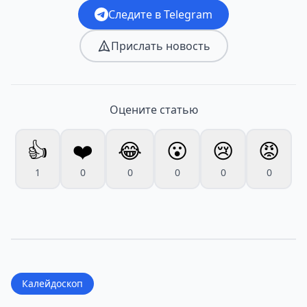
Следите в Telegram
Прислать новость
Оцените статью
👍
❤️
😂
😮
😢
😡
1
0
0
0
0
0
Калейдоскоп