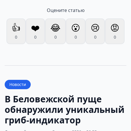
Оцените статью
👍
❤️
😂
😮
😢
😡
0
0
0
0
0
0
Новости
В Беловежской пуще
обнаружили уникальный
гриб-индикатор