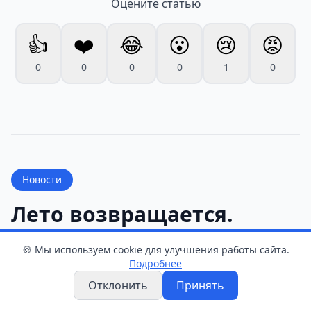
Оцените статью
👍
❤️
😂
😮
😢
😡
0
0
0
0
1
0
Новости
Лето возвращается.
Какой будет погода в
🍪 Мы используем cookie для улучшения работы сайта.
Гродненской области на
Подробнее
выходных
Отклонить
Принять