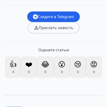
Следите в Telegram
Прислать новость
Оцените статью
👍
❤️
😂
😮
😢
😡
4
0
0
0
0
0