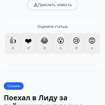
Прислать новость
Оцените статью
👍
❤️
😂
😮
😢
😡
0
0
0
0
0
0
Слоним
Поехал в Лиду за