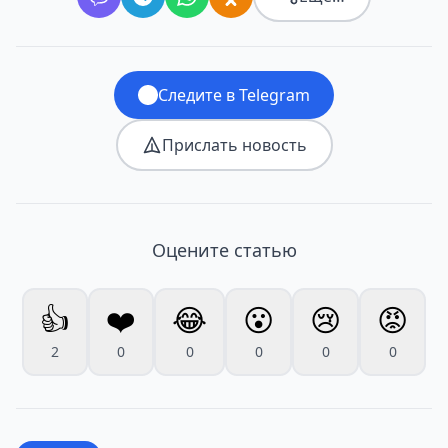
Следите в Telegram
Прислать новость
Оцените статью
👍
❤️
😂
😮
😢
😡
2
0
0
0
0
0