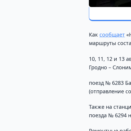
Как
сообщает
«Н
маршруты соста
10, 11, 12 и 13
Гродно – Слоним
поезд № 6283 Б
(отправление со
Также на станц
поезда № 6294 н
Ремонтные рабо