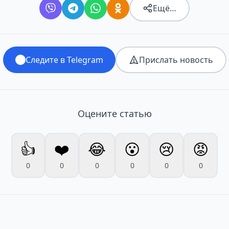
Ещё…
Следите в Telegram
Прислать новость
Оцените статью
👍
❤️
😂
😮
😢
😡
0
0
0
0
0
0