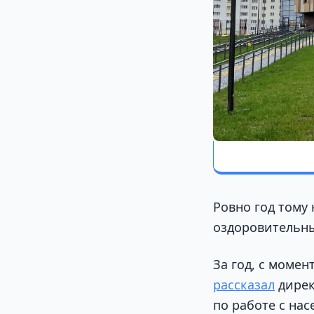
Ровно год тому 
оздоровительн
За год, с моме
рассказал
дирек
по работе с на