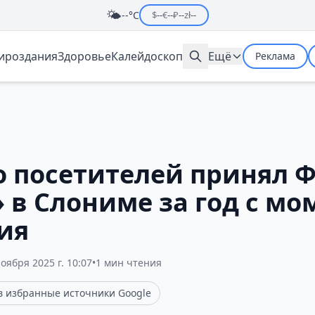
🌤️
--°C
$
--
€
--
₽
--
zł
--
мироздания
Здоровье
Калейдоскоп
Ещё
Реклама
о посетителей принял 
 в Слониме за год с мо
ия
ноября 2025 г. 10:07
•
1 мин чтения
 в избранные источники Google