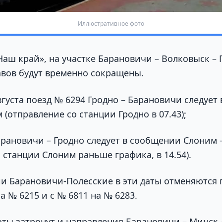
Иллюстративное фото
аш край», на участке Барановичи – Волковыск – 
вов будут временно сокращены.
 августа поезд № 6294 Гродно – Барановичи следуе
 (отправление со станции Гродно в 07.43);
арановичи – Гродно следует в сообщении Слоним 
 станции Слоним раньше графика, в 14.54).
ии Барановичи-Полесские в эти даты отменяются 
а № 6215 и с № 6811 на № 6283.
ты затронут и направления Барановичи – Минск – 