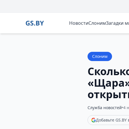
Новости
Слоним
Загадки 
Слоним
Скольк
«Щара»
открыт
Служба новостей
•
4 
Добавьте GS.BY