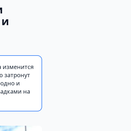
и
 и
а изменится
ю затронут
родно и
садками на