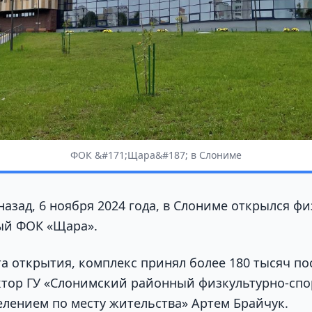
ФОК &#171;Щара&#187; в Слониме
назад, 6 ноября 2024 года, в Слониме открылся фи
ый ФОК «Щара».
нта открытия, комплекс принял более 180 тысяч п
тор ГУ «Слонимский районный физкультурно-спо
селением по месту жительства» Артем Брайчук.