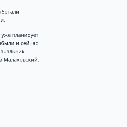
аботали
и.
 уже планирует
ибыли и сейчас
ачальник
м Малаховский.