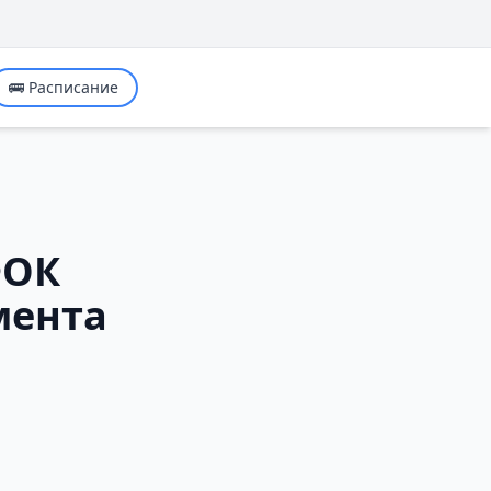
🚌 Расписание
ФОК
мента