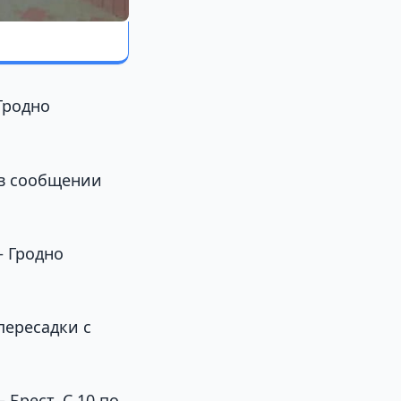
Гродно
т в сообщении
– Гродно
пересадки с
Брест. С 10 по