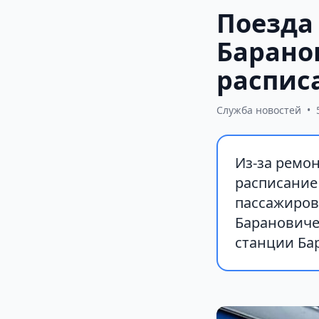
Поезда
Барано
расписа
Служба новостей
•
Из-за ремон
расписание
пассажиров
Барановичей
станции Ба