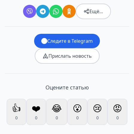
Ещё…
Следите в Telegram
Прислать новость
Оцените статью
👍
❤️
😂
😮
😢
😡
0
0
0
0
0
0