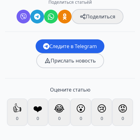
Поделиться статьёй
Поделиться
Следите в Telegram
Прислать новость
Оцените статью
👍
❤️
😂
😮
😢
😡
0
0
0
0
0
0