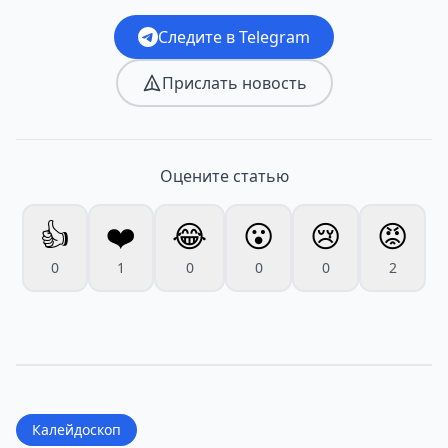
Следите в Telegram
Прислать новость
Оцените статью
👍
❤️
😂
😮
😢
😡
0
1
0
0
0
2
Калейдоскоп