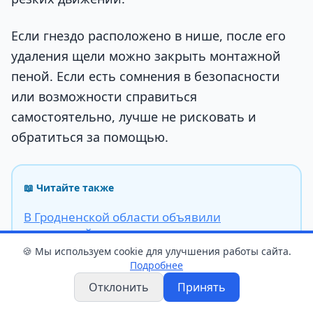
Если гнездо расположено в нише, после его
удаления щели можно закрыть монтажной
пеной. Если есть сомнения в безопасности
или возможности справиться
самостоятельно, лучше не рисковать и
обратиться за помощью.
📖 Читайте также
В Гродненской области объявили
оранжевый уровень опасности из-за гроз и
ливней
🍪 Мы используем cookie для улучшения работы сайта.
Подробнее
Отклонить
Принять