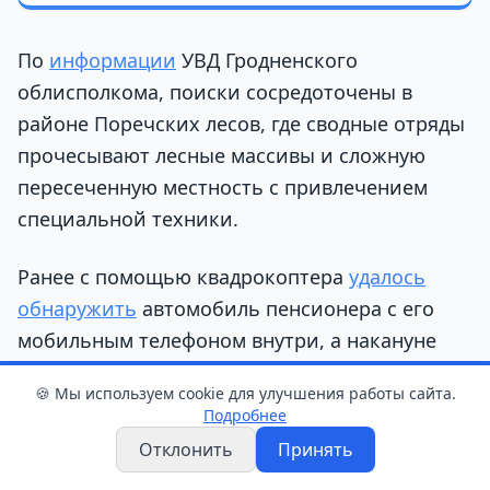
По
информации
УВД Гродненского
облисполкома, поиски сосредоточены в
районе Поречских лесов, где сводные отряды
прочесывают лесные массивы и сложную
пересеченную местность с привлечением
специальной техники.
Ранее с помощью квадрокоптера
удалось
обнаружить
автомобиль пенсионера с его
мобильным телефоном внутри, а накануне
поисковики сделали еще одну важную
🍪 Мы используем cookie для улучшения работы сайта.
находку — в 600 метрах от машины в густой
Подробнее
траве лежал
головной убор
, который
Отклонить
Принять
знакомые подтвердили как принадлежащий