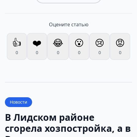
Оцените статью
👍
❤️
😂
😮
😢
😡
0
0
0
0
0
0
Новости
В Лидском районе
сгорела хозпостройка, а в