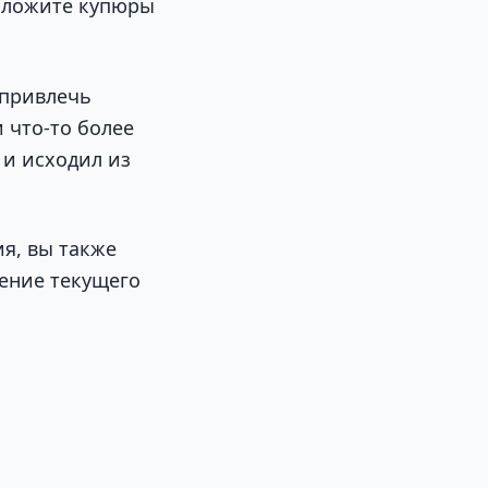
азложите купюры
 привлечь
 что-то более
 и исходил из
я, вы также
чение текущего