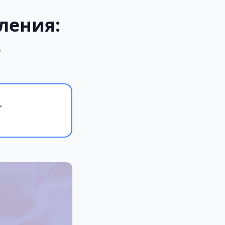
ления:
2
.