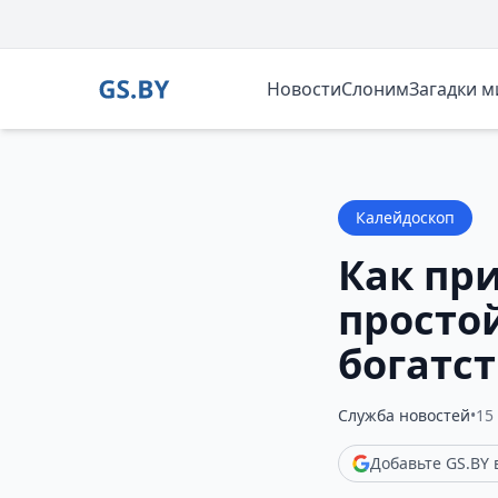
Новости
Слоним
Загадки 
Калейдоскоп
Как пр
простой
богатст
Служба новостей
•
15
Добавьте GS.BY