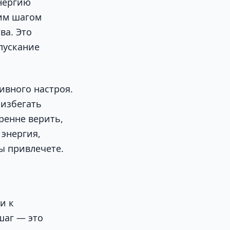
энергию
щим шагом
ва. Это
пускание
ивного настроя.
 избегать
ренне верить,
энергия,
ы привлечете.
и к
шаг — это