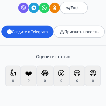
Ещё…
Следите в Telegram
Прислать новость
Оцените статью
👍
❤️
😂
😮
😢
😡
0
0
0
0
0
0