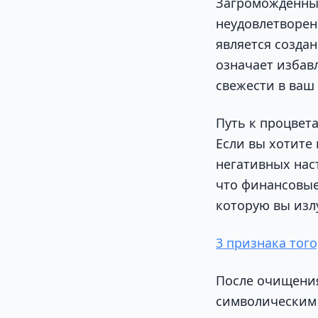
Загроможденные
неудовлетворен
является созда
означает избав
свежести в ваш
Путь к процвет
Если вы хотите
негативных нас
что финансовые
которую вы излу
3 признака тог
После очищения
символическим 