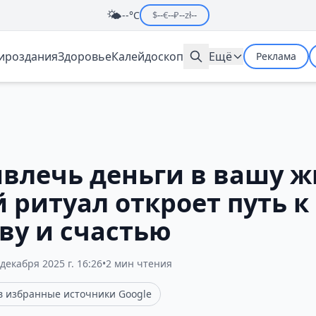
🌤️
--°C
$
--
€
--
₽
--
zł
--
мироздания
Здоровье
Калейдоскоп
Ещё
Реклама
ивлечь деньги в вашу ж
 ритуал откроет путь к
ву и счастью
 декабря 2025 г. 16:26
•
2 мин чтения
 в избранные источники Google