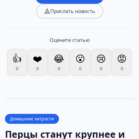
Прислать новость
Оцените статью
👍
❤️
😂
😮
😢
😡
0
0
0
0
0
0
Домашние хитрости
Перцы станут крупнее и