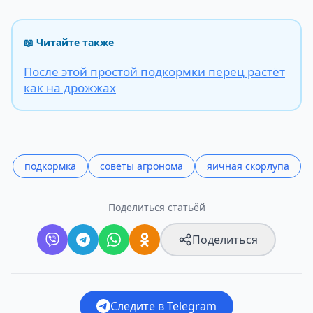
📖 Читайте также
После этой простой подкормки перец растёт
как на дрожжах
подкормка
советы агронома
яичная скорлупа
Поделиться статьёй
Поделиться
Следите в Telegram