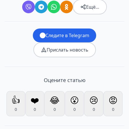
Ещё…
Следите в Telegram
Прислать новость
Оцените статью
👍
❤️
😂
😮
😢
😡
0
0
0
0
0
0