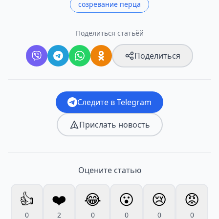
созревание перца
Поделиться статьёй
Поделиться
Следите в Telegram
Прислать новость
Оцените статью
👍
❤️
😂
😮
😢
😡
0
2
0
0
0
0