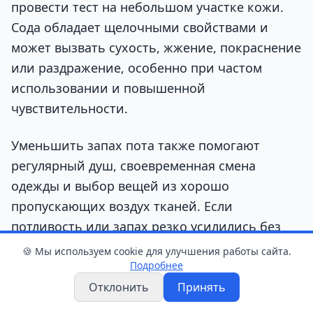
провести тест на небольшом участке кожи.
Сода обладает щелочными свойствами и
может вызвать сухость, жжение, покраснение
или раздражение, особенно при частом
использовании и повышенной
чувствительности.
Уменьшить запах пота также помогают
регулярный душ, своевременная смена
одежды и выбор вещей из хорошо
пропускающих воздух тканей. Если
потливость или запах резко усилились без
очевидной причины, стоит обратиться к
🍪 Мы используем cookie для улучшения работы сайта.
Подробнее
врачу.
Отклонить
Принять