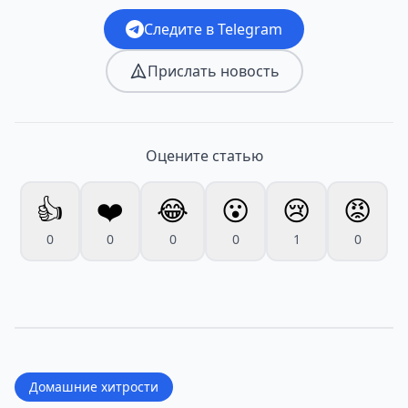
Следите в Telegram
Прислать новость
Оцените статью
👍
❤️
😂
😮
😢
😡
0
0
0
0
1
0
Домашние хитрости