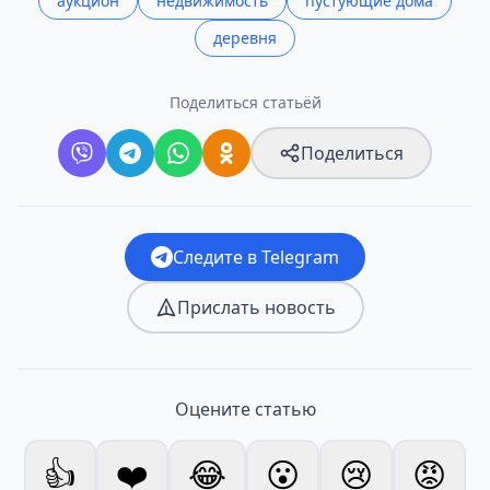
аукцион
недвижимость
пустующие дома
деревня
Поделиться статьёй
Поделиться
Следите в Telegram
Прислать новость
Оцените статью
👍
❤️
😂
😮
😢
😡