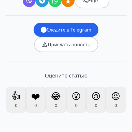
Ещё…
Следите в Telegram
Прислать новость
Оцените статью
👍
❤️
😂
😮
😢
😡
0
0
0
0
0
0