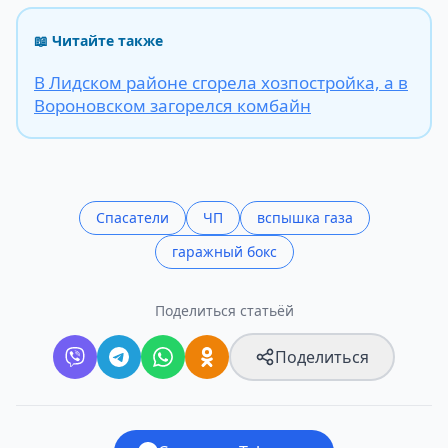
📖 Читайте также
В Лидском районе сгорела хозпостройка, а в
Вороновском загорелся комбайн
Спасатели
ЧП
вспышка газа
гаражный бокс
Поделиться статьёй
Поделиться