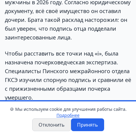
мужчины в 2026 году. Согласно юридическому
документу, всё своё имущество он оставил
дочери. Брата такой расклад насторожил: он
был уверен, что подпись отца подделали
заинтересованные лица.
Чтобы расставить все точки над «i», была
назначена почерковедческая экспертиза.
Специалисты Пинского межрайонного отдела
ГКСЭ изучили спорную подпись и сравнили её
с прижизненными образцами почерка
умершего.
🍪 Мы используем cookie для улучшения работы сайта.
Вердикт экспертов оказался однозначным:
Подробнее
подпись в завещании подлинная и выполнена
Отклонить
Принять
лично отцом заявителя. Все необычные