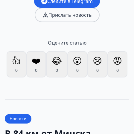
Следите в Telegram
Прислать новость
Оцените статью
👍
❤️
😂
😮
😢
😡
0
0
0
0
0
0
Новости
В 84 км от Минска