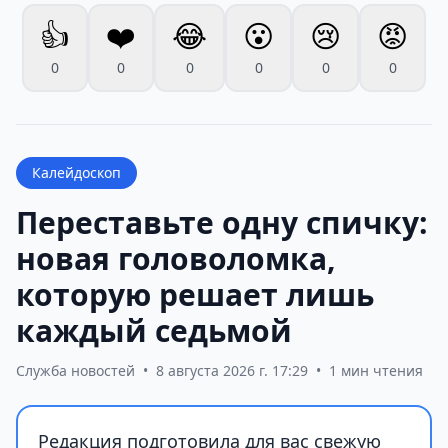
👍
❤️
😂
😮
😢
😡
0
0
0
0
0
0
Калейдоскоп
Переставьте одну спичку:
новая головоломка,
которую решает лишь
каждый седьмой
Служба новостей
•
8 августа 2026 г. 17:29
•
1 мин чтения
Редакция подготовила для вас свежую