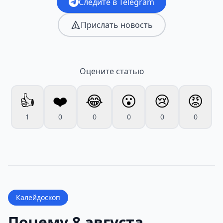
Следите в Telegram
Прислать новость
Оцените статью
👍
❤️
😂
😮
😢
😡
1
0
0
0
0
0
Калейдоскоп
Почему 8 августа