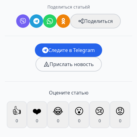
Поделиться статьёй
Поделиться
Следите в Telegram
Прислать новость
Оцените статью
👍
❤️
😂
😮
😢
😡
0
0
0
0
0
0