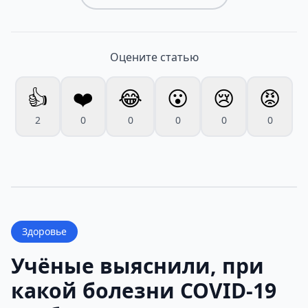
Оцените статью
👍
❤️
😂
😮
😢
😡
2
0
0
0
0
0
Здоровье
Учёные выяснили, при
какой болезни COVID-19