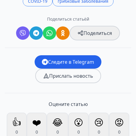
COVID-19
грибковые заболевания
Поделиться статьёй
Поделиться
Следите в Telegram
Прислать новость
Оцените статью
👍
❤️
😂
😮
😢
😡
0
0
0
0
0
0