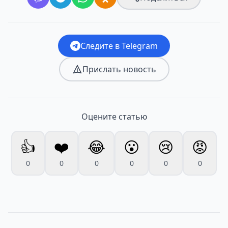
Следите в Telegram
Прислать новость
Оцените статью
👍
❤️
😂
😮
😢
😡
0
0
0
0
0
0