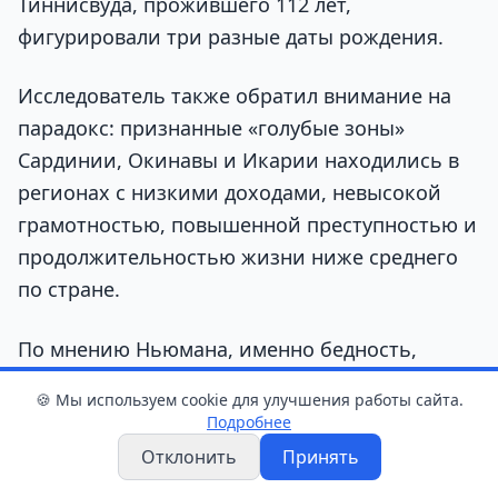
Тиннисвуда, прожившего 112 лет,
фигурировали три разные даты рождения.
Исследователь также обратил внимание на
парадокс: признанные «голубые зоны»
Сардинии, Окинавы и Икарии находились в
регионах с низкими доходами, невысокой
грамотностью, повышенной преступностью и
продолжительностью жизни ниже среднего
по стране.
По мнению Ньюмана, именно бедность,
слабый учёт населения и ошибки в
🍪 Мы используем cookie для улучшения работы сайта.
документах могли создать иллюзию
Подробнее
необычайного долголетия.
Отклонить
Принять