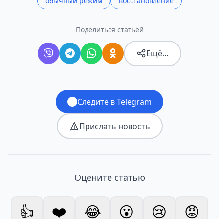
обычный режим
восстановление
Поделиться статьёй
Ещё…
Следите в Telegram
Прислать новость
Оцените статью
👍
❤️
😂
😮
😢
😡