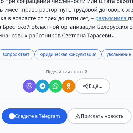
то при сокращении численности или штата работни
ль имеет право расторгнуть трудовой договор с 
 в возрасте от трех до пяти лет, –
р
азъяснила
п
а Брестской областной организации Белорусског
инансовых работников Светлана Тарасевич.
вопрос ответ
юридическая консультация
увольнение
Поделиться статьёй
Ещё…
Следите в Telegram
Прислать новость