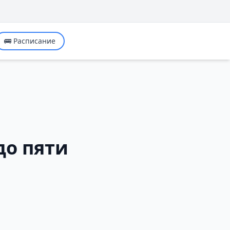
🚌 Расписание
,
до пяти