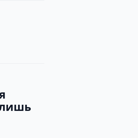
я
 лишь