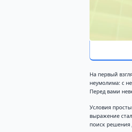
На первый взгл
неумолима: с н
Перед вами неве
Условия просты
выражение стал
поиск решения д