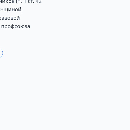
ков (п. 1 ст. 42
женщиной,
равовой
о профсоюза