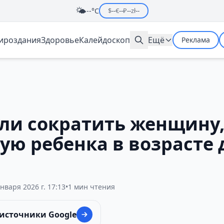
🌤️
--°C
$
--
€
--
₽
--
zł
--
мироздания
Здоровье
Калейдоскоп
Ещё
Реклама
ли сократить женщину
ю ребенка в возрасте 
января 2026 г. 17:13
•
1 мин чтения
 источники Google