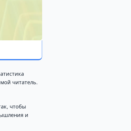
татистика
ьмой читатель.
так, чтобы
мышления и