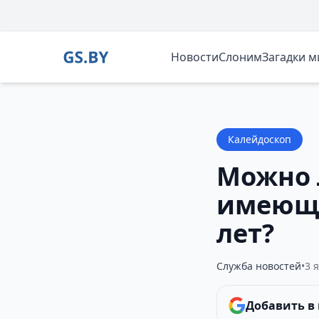
Новости
Слоним
Загадки 
Калейдоскоп
Можно 
имеющу
лет?
Служба новостей
•
3 
Добавить в