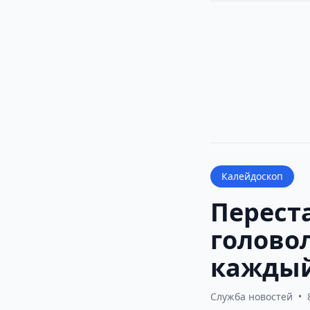
Калейдоскоп
Переста
голово
каждый
Служба новостей
•