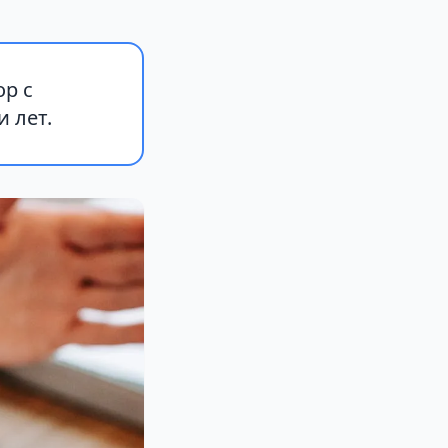
ор с
 лет.