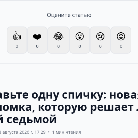
Оцените статью
👍
❤️
😂
😮
😢
😡
0
0
0
0
0
0
вьте одну спичку: нова
ломка, которую решает
 седьмой
8 августа 2026 г. 17:29
•
1 мин чтения