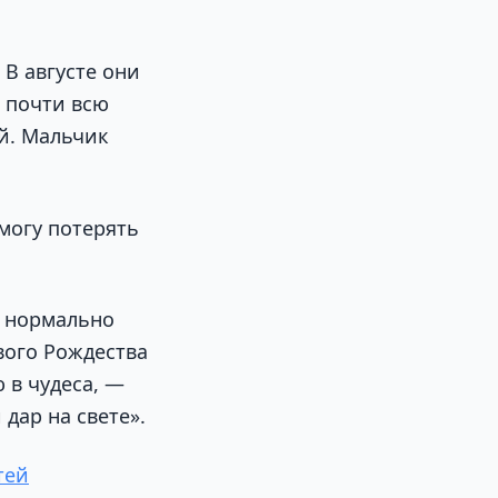
В августе они
а почти всю
й. Мальчик
 могу потерять
с нормально
вого Рождества
 в чудеса, —
дар на свете».
тей