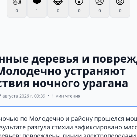
👍
❤️
😂
😮
😢
😡
0
1
0
0
0
0
нные деревья и повре
 Молодечно устраняют
ствия ночного урагана
7 августа 2026 г. 09:39
•
1 мин чтения
ночью по Молодечно и району прошелся м
езультате разгула стихии зафиксировано мас
ревьев: повреждены линии электропередачи