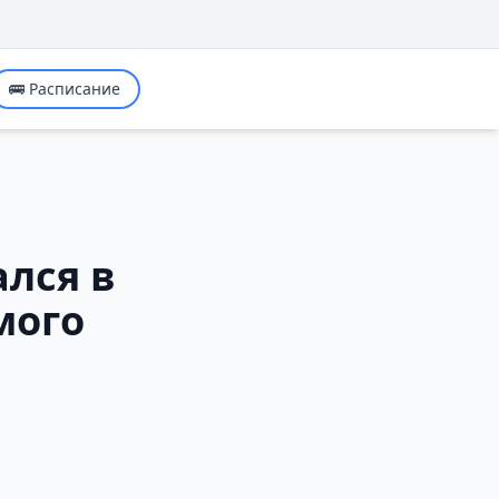
🚌 Расписание
ался в
мого