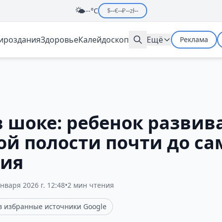
🌤️
--°C
$
--
€
--
₽
--
zł
--
мироздания
Здоровье
Калейдоскоп
Ещё
Реклама
 шоке: ребенок развив
й полости почти до са
ия
января 2026 г. 12:48
•
2 мин чтения
 в избранные источники Google