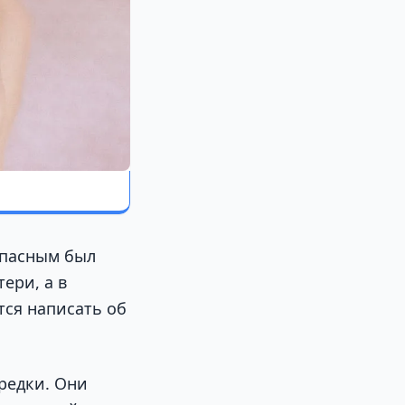
опасным был
ери, а в
тся написать об
редки. Они