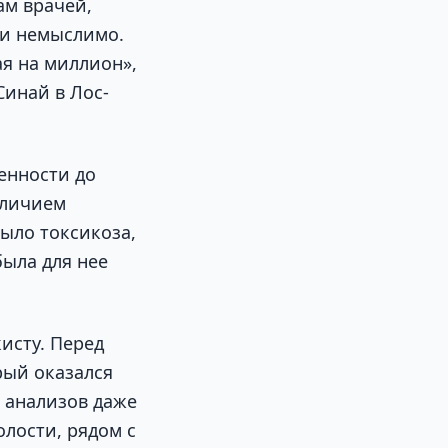
ам врачей,
ки немыслимо.
ая на миллион»,
Синай в Лос-
енности до
аличием
было токсикоза,
была для нее
исту. Перед
рый оказался
 анализов даже
олости, рядом с