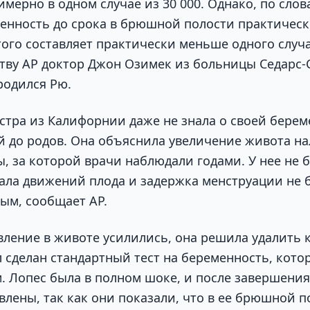
мерно в одном случае из 30 000. Однако, по слов
енность до срока в брюшной полости практичес
того составляет практически меньше одного случ
ству AP доктор Джон Озимек из больницы Седарс-
родился Рю.
естра из Калифорнии даже не знала о своей берем
й до родов. Она объяснила увеличение живота н
, за которой врачи наблюдали годами. У нее не 
вала движений плода и задержка менструации не 
ым, сообщает AP.
вление в животе усилились, она решила удалить к
 сделан стандартный тест на беременность, кото
 Лопес была в полном шоке, и после завершения
лены, так как они показали, что в ее брюшной п