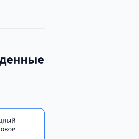
жденные
ощный
совое
,