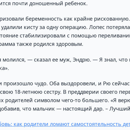
ится почти доношенный ребенок.
ризовали беременность как крайне рискованную. 
 удалили кисту за одну операцию. Лопес потерял
остояние стабилизировали с помощью переливани
грамма также родился здоровым.
я молился, — сказал ее муж, Эндрю. — Я знал, что
ка».
и произошло чудо. Оба выздоровели, и Рю сейча
 свою 18-летнюю сестру. В преддверии своего пер
их родителей символом чего-то большего. «Я верю
добавив, что мальчик — настоящий дар. – Лучший 
овь: как родители ломают самостоятельность де