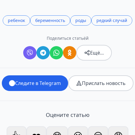
ребенок
беременность
роды
редкий случай
Поделиться статьёй
Ещё…
Следите в Telegram
Прислать новость
Оцените статью