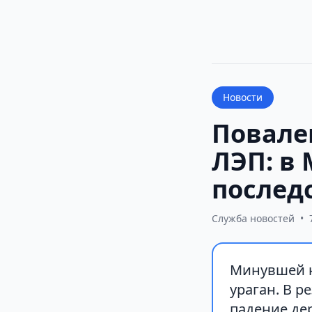
Новости
Повале
ЛЭП: в
послед
Служба новостей
•
Минувшей 
ураган. В р
падение де