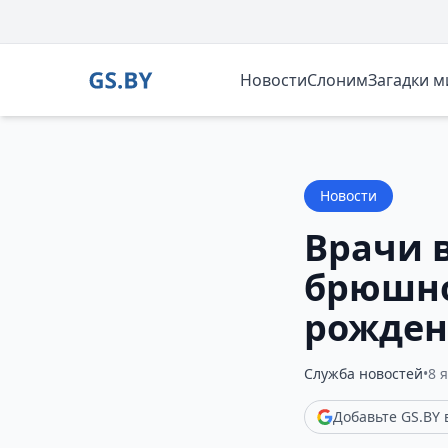
Новости
Слоним
Загадки 
Новости
Врачи в
брюшно
рожден
Служба новостей
•
8 
Добавьте GS.BY