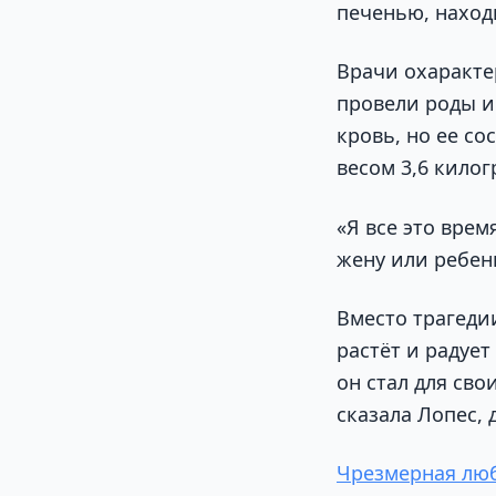
печенью, наход
Врачи охаракте
провели роды и
кровь, но ее с
весом 3,6 кило
«Я все это врем
жену или ребен
Вместо трагеди
растёт и радует
он стал для сво
сказала Лопес, 
Чрезмерная люб