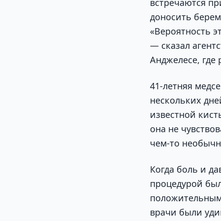
встречаются при
доносить берем
«Вероятность э
— сказал агент
Анджелесе, где 
41-летняя медс
нескольких дне
известной кисты
она не чувство
чем-то необычн
Когда боль и да
процедурой был
положительным.
врачи были удив