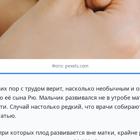
Фото: pexels.com
сих пор с трудом верит, насколько необычным и 
 её сына Рю. Мальчик развивался не в утробе мат
и. Случай настолько редкий, что врачи собираю
татью.
при которых плод развивается вне матки, крайне 