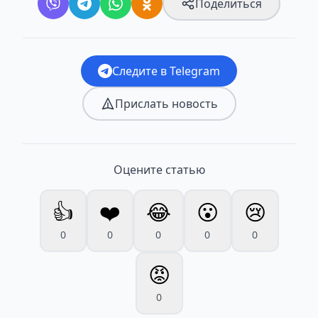
Поделиться
Следите в Telegram
Прислать новость
Оцените статью
👍
❤️
😂
😮
😢
0
0
0
0
0
😡
0