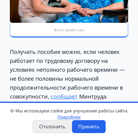
Фото: pexels.com
Получать пособие можно, если человек
работает по трудовому договору на
условиях неполного рабочего времени —
не более половины нормальной
продолжительности рабочего времени в
совокупности,
сообщает
Минтруда.
🍪 Мы используем cookie для улучшения работы сайта.
Право на выплату также сохраняется у
Подробнее
зарегистрированных индивидуальных
Отклонить
Принять
предпринимателей, если они фактически