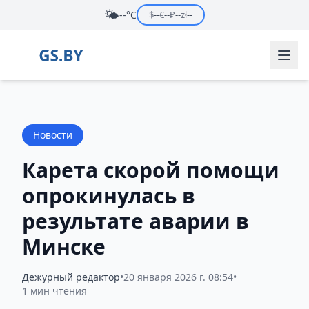
🌤️
--°C
$
--
€
--
₽
--
zł
--
Новости
Карета скорой помощи
опрокинулась в
результате аварии в
Минске
Дежурный редактор
•
20 января 2026 г. 08:54
•
1 мин чтения