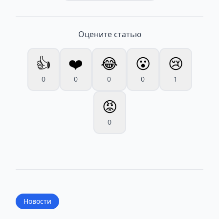
Оцените статью
👍
❤️
😂
😮
😢
0
0
0
0
1
😡
0
Новости