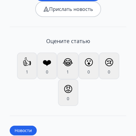
Прислать новость
Оцените статью
👍
❤️
😂
😮
😢
1
0
1
0
0
😡
0
Новости