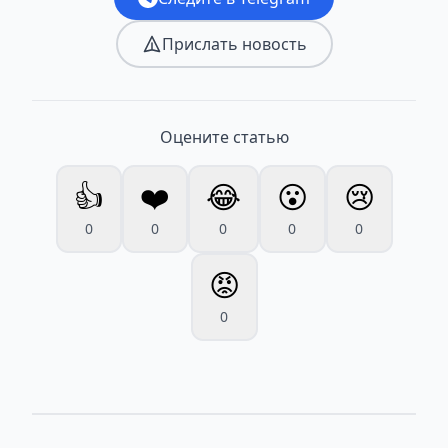
Прислать новость
Оцените статью
👍
❤️
😂
😮
😢
0
0
0
0
0
😡
0