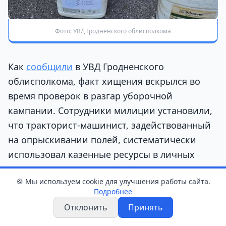
Фото: УВД Гродненского облисполкома
Как
сообщили
в УВД Гродненского
облисполкома, факт хищения вскрылся во
время проверок в разгар уборочной
кампании. Сотрудники милиции установили,
что тракторист-машинист, задействованный
на опрыскивании полей, систематически
использовал казенные ресурсы в личных
целях.
🍪 Мы используем cookie для улучшения работы сайта.
Подробнее
За два месяца злоумышленнику удалось
Отклонить
Принять
похитить 50 килограммов карбамида, 25
килограммов сульфата магния и 10 литров