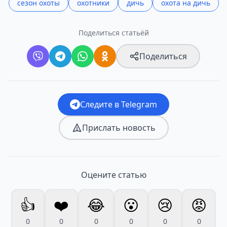
сезон охоты
охотники
дичь
охота на дичь
Поделиться статьёй
Поделиться
Следите в Telegram
Прислать новость
Оцените статью
👍
❤️
😂
😮
😢
😡
0
0
0
0
0
0