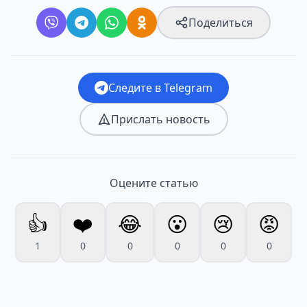
Поделиться
Следите в Telegram
Прислать новость
Оцените статью
👍
❤️
😂
😮
😢
😡
1
0
0
0
0
0