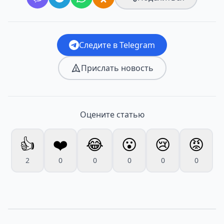
Следите в Telegram
Прислать новость
Оцените статью
👍
❤️
😂
😮
😢
😡
2
0
0
0
0
0