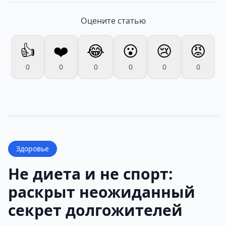
Оцените статью
👍
❤️
😂
😮
😢
😡
0
0
0
0
0
0
Здоровье
Не диета и не спорт:
раскрыт неожиданный
секрет долгожителей