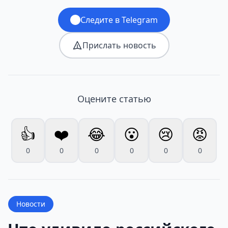
Следите в Telegram
Прислать новость
Оцените статью
👍
❤️
😂
😮
😢
😡
0
0
0
0
0
0
Новости