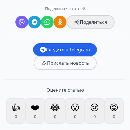
Поделиться статьёй
Поделиться
Следите в Telegram
Прислать новость
Оцените статью
👍
❤️
😂
😮
😢
😡
0
0
0
0
0
0