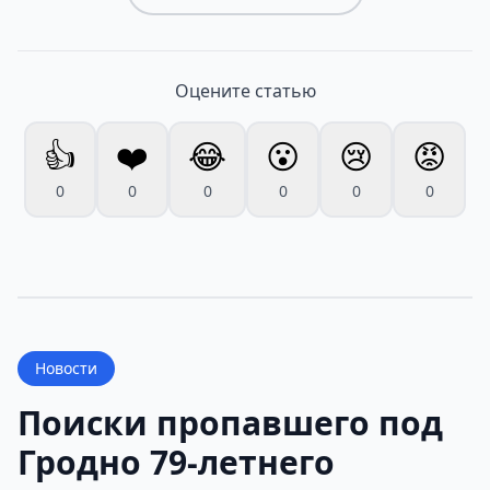
Оцените статью
👍
❤️
😂
😮
😢
😡
0
0
0
0
0
0
Новости
Поиски пропавшего под
Гродно 79-летнего