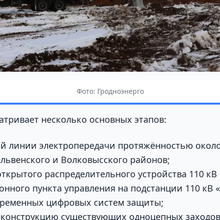
Фото: Гродноэнерго
атривает несколько основных этапов:
й линии электропередачи протяжённостью около
львенского и Волковысского районов;
открытого распределительного устройства 110 кВ
нного пункта управления на подстанции 110 кВ «
временных цифровых систем защиты;
еконструкцию существующих одноцепных заходов