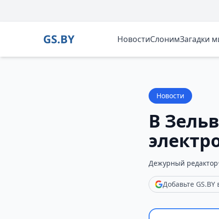
Новости
Слоним
Загадки 
Новости
В Зель
электр
Дежурный редактор
Добавьте GS.BY