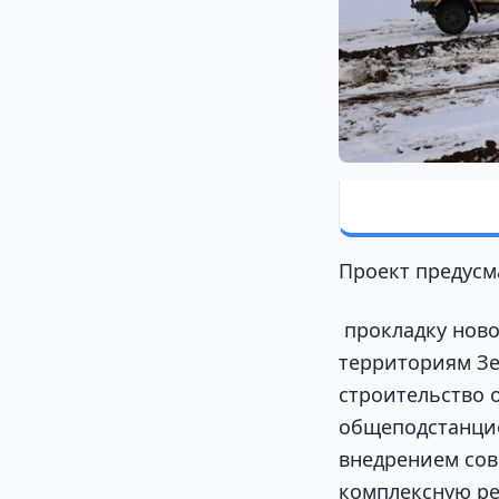
Проект предусм
прокладку ново
территориям Зе
строительство 
общеподстанцио
внедрением со
комплексную р