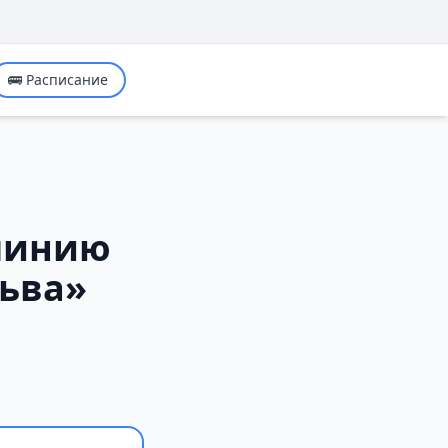
🚌 Расписание
 линию
льва»