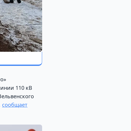
го»
линии 110 кВ
Зельвенского
,
сообщает