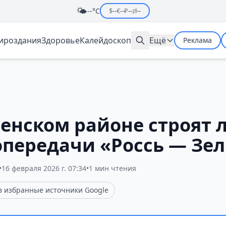
🌤️
--°C
$
--
€
--
₽
--
zł
--
мироздания
Здоровье
Калейдоскоп
Ещё
Реклама
венском районе строят
опередачи «Россь — Зе
•
16 февраля 2026 г. 07:34
•
1 мин чтения
 в избранные источники Google