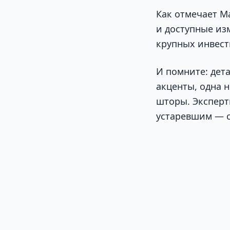
Как отмечает М
и доступные из
крупных инвест
И помните: дет
акценты, одна 
шторы. Экспер
устаревшим — с