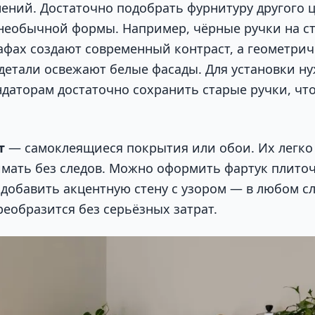
ений. Достаточно подобрать фурнитуру другого ц
необычной формы. Например, чёрные ручки на с
фах создают современный контраст, а геометри
детали освежают белые фасады. Для установки н
ендаторам достаточно сохранить старые ручки, чт
т
— самоклеящиеся покрытия или обои. Их легко 
имать без следов. Можно оформить фартук плито
добавить акцентную стену с узором — в любом с
реобразится без серьёзных затрат.