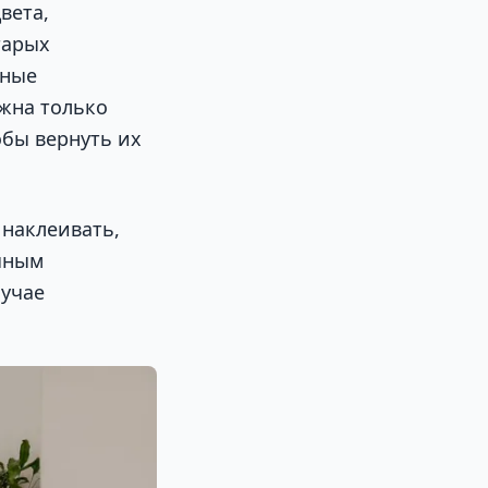
вета,
тарых
чные
ужна только
обы вернуть их
наклеивать,
чным
лучае