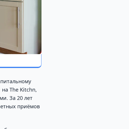
апитальному
на The Kitchn,
и. За 20 лет
жетных приёмов