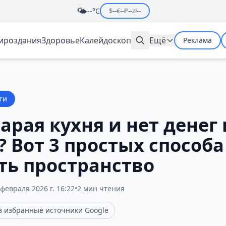
🌤️
--°C
$
--
€
--
₽
--
zł
--
мироздания
Здоровье
Калейдоскоп
Ещё
Реклама
ти
тарая кухня и нет денег 
 Вот 3 простых способа
ть пространство
 февраля 2026 г. 16:22
•
2 мин чтения
 в избранные источники Google