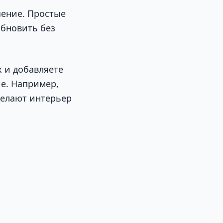
чение. Простые
обновить без
х и добавляете
е. Например,
делают интерьер