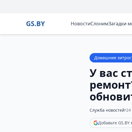
Новости
Слоним
Загадки 
Домашние хитрос
У вас с
ремонт?
обнови
Служба новостей
•
24
Добавьте GS.BY