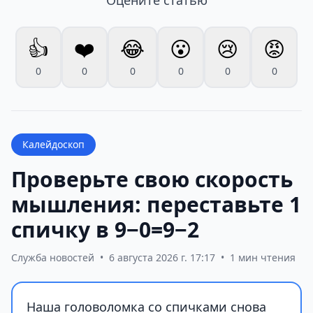
Оцените статью
👍
❤️
😂
😮
😢
😡
0
0
0
0
0
0
Калейдоскоп
Проверьте свою скорость
мышления: переставьте 1
спичку в 9−0=9−2
Служба новостей
•
6 августа 2026 г. 17:17
•
1 мин чтения
Наша головоломка со спичками снова