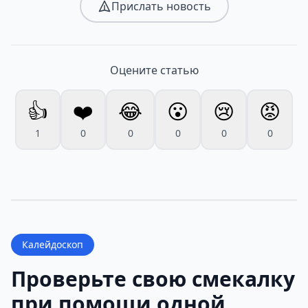
Прислать новость
Оцените статью
👍
❤️
😂
😮
😢
😡
1
0
0
0
0
0
Калейдоскоп
Проверьте свою смекалку
при помощи одной