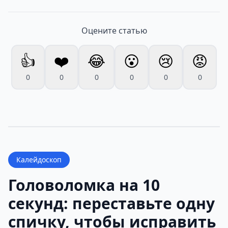
Оцените статью
👍
❤️
😂
😮
😢
😡
0
0
0
0
0
0
Калейдоскоп
Головоломка на 10
секунд: переставьте одну
спичку, чтобы исправить