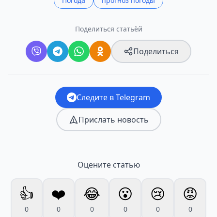
Погода
прогноз погоды
Поделиться статьёй
Поделиться
Следите в Telegram
Прислать новость
Оцените статью
👍
❤️
😂
😮
😢
😡
0
0
0
0
0
0