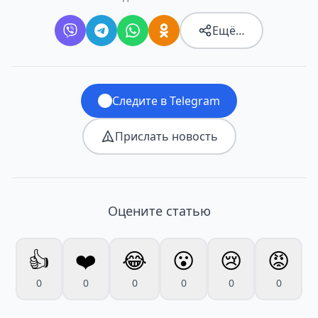
Ещё…
Следите в Telegram
Прислать новость
Оцените статью
👍
❤️
😂
😮
😢
😡
0
0
0
0
0
0