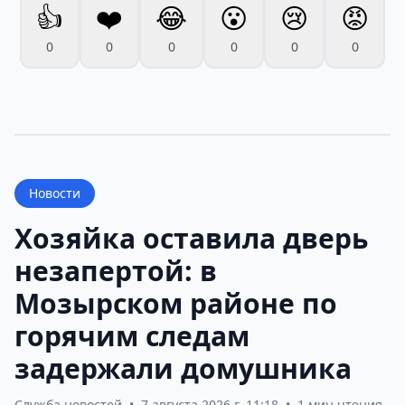
👍
❤️
😂
😮
😢
😡
0
0
0
0
0
0
Новости
Хозяйка оставила дверь
незапертой: в
Мозырском районе по
горячим следам
задержали домушника
Служба новостей
•
7 августа 2026 г. 11:18
•
1 мин чтения