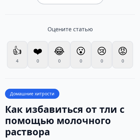
Оцените статью
👍
❤️
😂
😮
😢
😡
4
0
0
0
0
0
Домашние хитрости
Как избавиться от тли с
помощью молочного
раствора