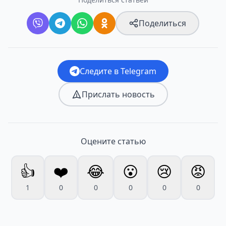
Поделиться
Следите в Telegram
Прислать новость
Оцените статью
👍
❤️
😂
😮
😢
😡
1
0
0
0
0
0