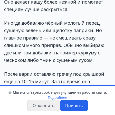
Оно делает кашу более нежной и помогает
специям лучше раскрыться.
Иногда добавляю чёрный молотый перец,
сушёную зелень или щепотку паприки. Но
главное правило — не смешивать сразу
слишком много приправ. Обычно выбираю
две или три добавки, например куркуму с
чесноком либо тмин с сушёным луком.
После варки оставляю гречку под крышкой
ещё на 10–15 минут. За это время она
становится более рассыпчатой, а аромат
🍪 Мы используем cookie для улучшения работы сайта.
специй распределяется равномерно.
Подробнее
Отклонить
Принять
Кстати, гречка ценится за высокую