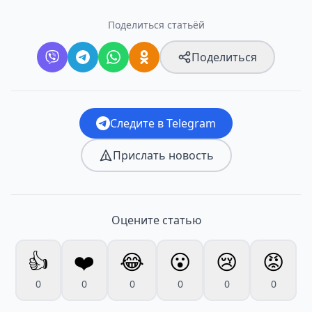
Поделиться статьёй
Поделиться
Следите в Telegram
Прислать новость
Оцените статью
👍
❤️
😂
😮
😢
😡
0
0
0
0
0
0