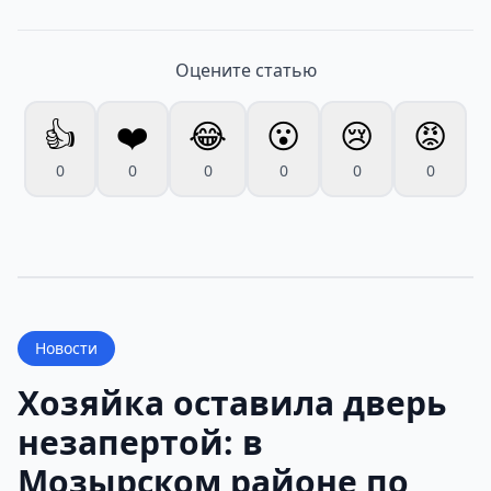
Оцените статью
👍
❤️
😂
😮
😢
😡
0
0
0
0
0
0
Новости
Хозяйка оставила дверь
незапертой: в
Мозырском районе по