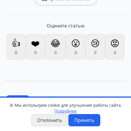
Оцените статью
👍
❤️
😂
😮
😢
😡
0
0
0
0
0
0
Новости
🍪 Мы используем cookie для улучшения работы сайта.
Подробнее
В Витебске сожитель
Отклонить
Принять
матери убил 10-месячную