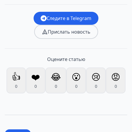
Следите в Telegram
Прислать новость
Оцените статью
👍
❤️
😂
😮
😢
😡
0
0
0
0
0
0