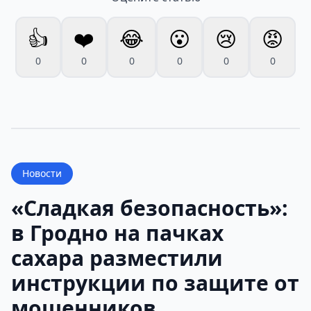
👍
❤️
😂
😮
😢
😡
0
0
0
0
0
0
Новости
«Сладкая безопасность»:
в Гродно на пачках
сахара разместили
инструкции по защите от
мошенников