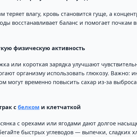
м теряет влагу, кровь становится гуще, а концен
 воды восстанавливает баланс и помогает почкам 
ёгкую физическую активность
яжка или короткая зарядка улучшают чувствитель
огают организму использовать глюкозу. Важно: 
ом могут временно повысить сахар из-за выброс
трак с
белком
и клетчаткой
овсянка с орехами или ягодами дают долгое насы
бегайте быстрых углеводов — выпечки, сладких хл