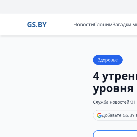
Новости
Слоним
Загадки 
Здоровье
4 утре
уровня 
Служба новостей
•
31
Добавьте GS.BY