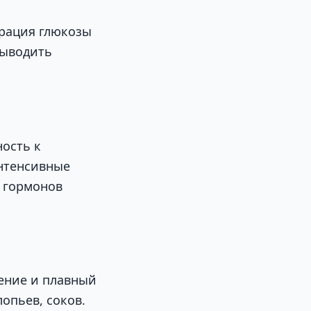
трация глюкозы
выводить
ность к
интенсивные
а гормонов
щение и плавный
опьев, соков.