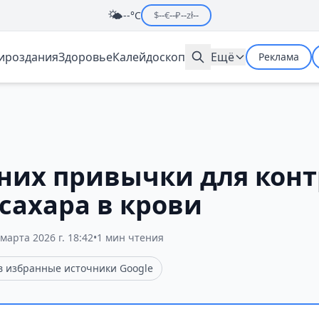
🌤️
--°C
$
--
€
--
₽
--
zł
--
мироздания
Здоровье
Калейдоскоп
Ещё
Реклама
нних привычки для кон
сахара в крови
 марта 2026 г. 18:42
•
1 мин чтения
 в избранные источники Google