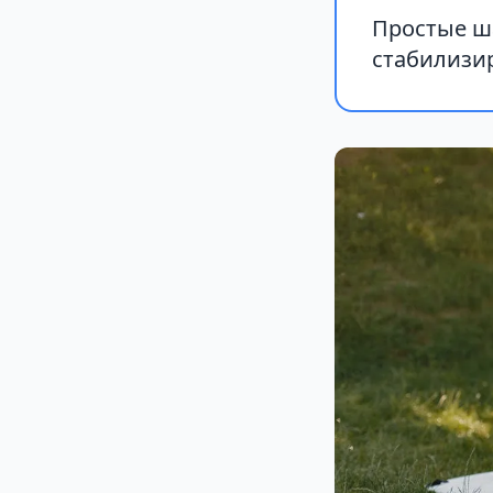
Простые ша
стабилизир