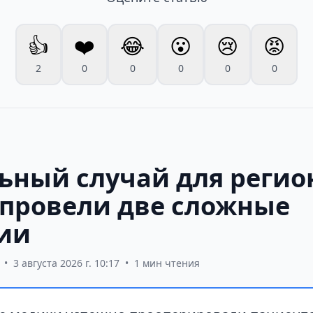
👍
❤️
😂
😮
😢
😡
2
0
0
0
0
0
ьный случай для регион
 провели две сложные
ии
•
3 августа 2026 г. 10:17
•
1 мин чтения