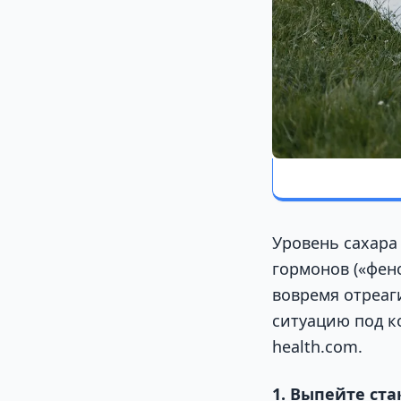
Уровень сахара
гормонов («фено
вовремя отреаг
ситуацию под к
health.com.
1. Выпейте ст