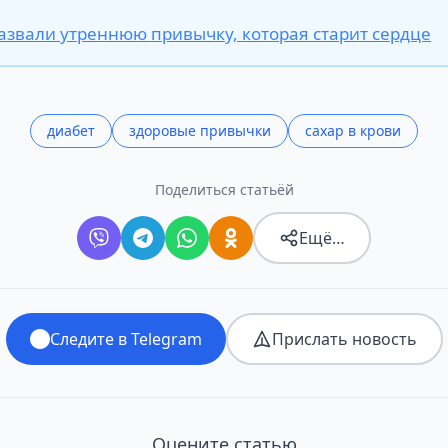
азвали утреннюю привычку, которая старит сердце
диабет
здоровые привычки
сахар в крови
Поделиться статьёй
Ещё…
Следите в Telegram
Прислать новость
Оцените статью