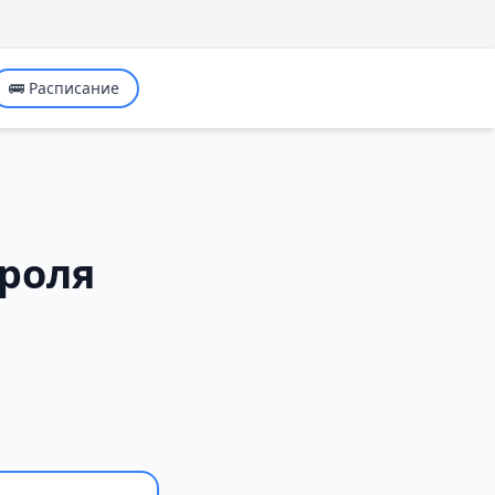
🚌 Расписание
троля