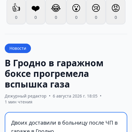
👍
❤️
😂
😮
😢
😡
0
0
0
0
0
0
Новости
В Гродно в гаражном
боксе прогремела
вспышка газа
Дежурный редактор
•
6 августа 2026 г. 18:05
•
1 мин чтения
Двоих доставили в больницу после ЧП в
гараже в Гродно.