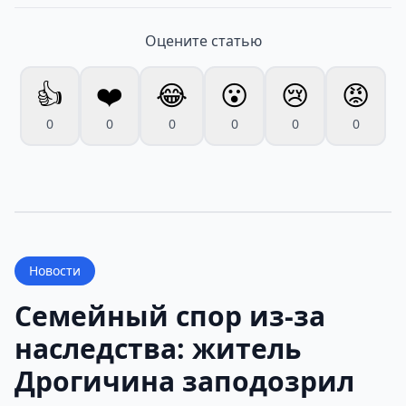
Оцените статью
👍
❤️
😂
😮
😢
😡
0
0
0
0
0
0
Новости
Семейный спор из-за
наследства: житель
Дрогичина заподозрил