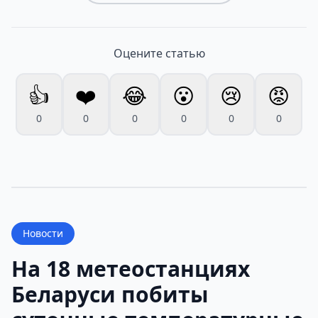
Оцените статью
👍
❤️
😂
😮
😢
😡
0
0
0
0
0
0
Новости
На 18 метеостанциях
Беларуси побиты