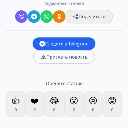
Поделиться статьёй
Поделиться
Следите в Telegram
Прислать новость
Оцените статью
👍
❤️
😂
😮
😢
😡
0
0
0
0
0
0