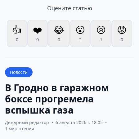
Оцените статью
👍
❤️
😂
😮
😢
😡
0
0
0
2
1
0
Новости
В Гродно в гаражном
боксе прогремела
вспышка газа
Дежурный редактор
•
6 августа 2026 г. 18:05
•
1 мин чтения