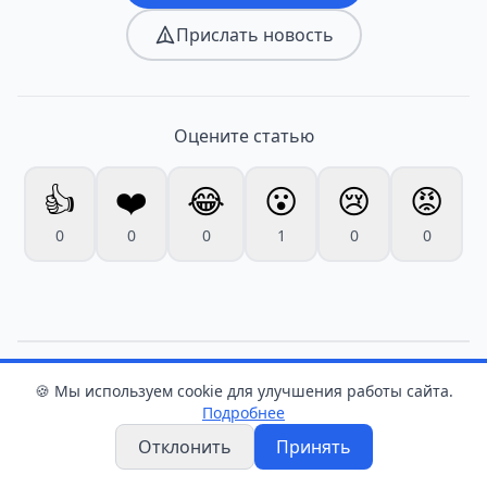
Прислать новость
Оцените статью
👍
❤️
😂
😮
😢
😡
0
0
0
1
0
0
🍪 Мы используем cookie для улучшения работы сайта.
Новости
Подробнее
Отклонить
Принять
Грозы и по-осеннему