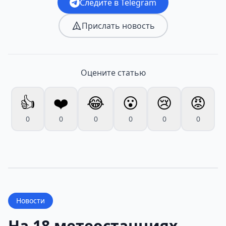
Следите в Telegram
Прислать новость
Оцените статью
👍
❤️
😂
😮
😢
😡
0
0
0
0
0
0
Новости
На 18 метеостанциях