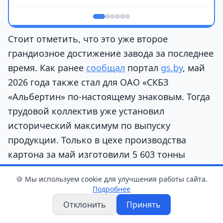
Стоит отметить, что это уже второе
грандиозное достижение завода за последнее
время. Как ранее
сообщал
портал
gs.by
, май
2026 года также стал для ОАО «СКБЗ
«Альбертин» по-настоящему знаковым. Тогда
трудовой коллектив уже установил
исторический максимум по выпуску
продукции. Только в цехе производства
картона за май изготовили 5 603 тонны
товарной продукции, подняв планку почти на
🍪 Мы используем cookie для улучшения работы сайта.
150 тонн по сравнению с предыдущим
Подробнее
достижением марта 2025 года (5 457 тонн).
Отклонить
Принять
Общая выработка по всему заводу в мае