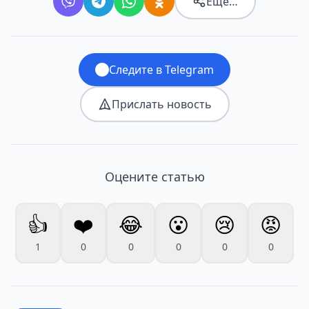
Ещё…
Следите в Telegram
Прислать новость
Оцените статью
👍
❤️
😂
😮
😢
😡
1
0
0
0
0
0