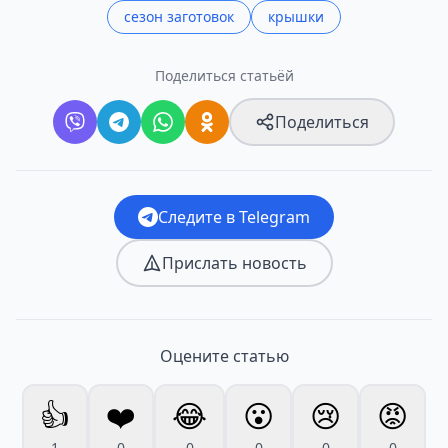
сезон заготовок
крышки
Поделиться статьёй
Поделиться
Следите в Telegram
Прислать новость
Оцените статью
👍
❤️
😂
😮
😢
😡
1
0
0
0
0
0