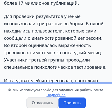
более 17 миллионов публикаций.
Для проверки результатов ученые
использовали три разные выборки. В одной
находились пользователи, которые сами
сообщали о диагностированной депрессии.
Во второй оценивалась выраженность
тревожных симптомов за последний месяц.
Участники третьей группы проходили
специальное психологическое тестирование.
Исследователей интересовало, насколько
важна людям реакция на их публикации, как
🍪 Мы используем cookie для улучшения работы сайта.
они относятся к количеству лайков и что
Подробнее
чувствуют, когда не получают ожидаемого
Отклонить
Принять
отклика.