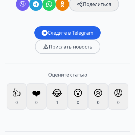
Поделиться
Следите в Telegram
Прислать новость
Оцените статью
👍
❤️
😂
😮
😢
😡
0
0
1
0
0
0