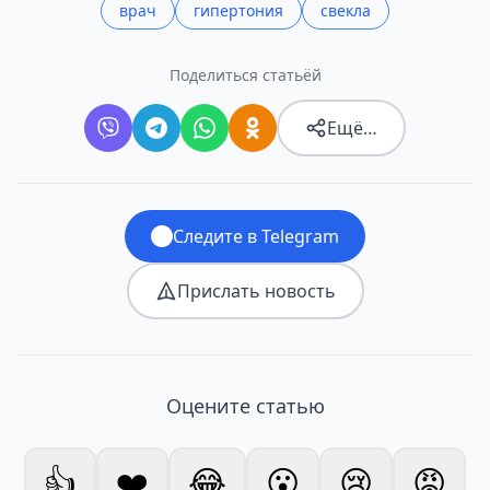
врач
гипертония
свекла
Поделиться статьёй
Ещё…
Следите в Telegram
Прислать новость
Оцените статью
👍
❤️
😂
😮
😢
😡