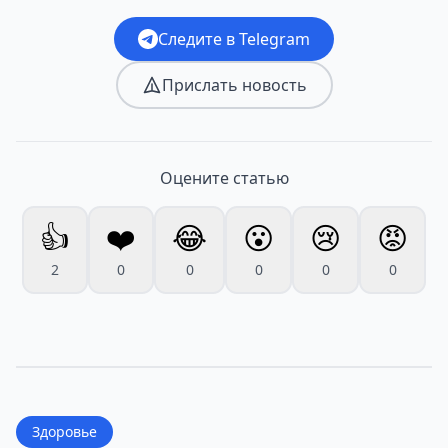
Следите в Telegram
Прислать новость
Оцените статью
👍
❤️
😂
😮
😢
😡
2
0
0
0
0
0
Здоровье