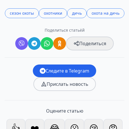
сезон охоты
охотники
дичь
охота на дичь
Поделиться статьёй
Поделиться
Следите в Telegram
Прислать новость
Оцените статью
👍
❤️
😂
😮
😢
😡