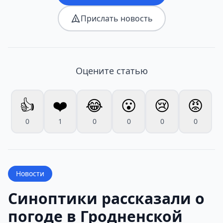
Прислать новость
Оцените статью
👍
❤️
😂
😮
😢
😡
0
1
0
0
0
0
Новости
Синоптики рассказали о
погоде в Гродненской