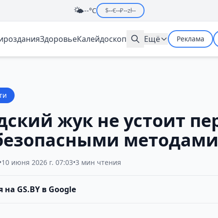
🌤️
--°C
$
--
€
--
₽
--
zł
--
мироздания
Здоровье
Калейдоскоп
Ещё
Реклама
ти
дский жук не устоит пе
безопасными методам
•
10 июня 2026 г. 07:03
•
3 мин чтения
 на GS.BY в Google