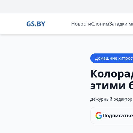
Новости
Слоним
Загадки 
Домашние хитрос
Колора
этими 
Дежурный редактор
Подписаться