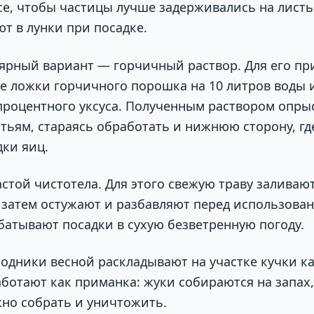
се, чтобы частицы лучше задерживались на листья
т в лунки при посадке.
ярный вариант — горчичный раствор. Для его пр
ые ложки горчичного порошка на 10 литров воды 
-процентного уксуса. Полученным раствором опр
стьям, стараясь обработать и нижнюю сторону, гд
дки яиц.
стой чистотела. Для этого свежую траву заливают
, затем остужают и разбавляют перед использова
батывают посадки в сухую безветренную погоду.
одники весной раскладывают на участке кучки 
аботают как приманка: жуки собираются на запах,
но собрать и уничтожить.