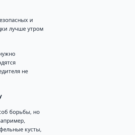
безопасных и
дки лучше утром
 нужно
одятся
едителя не
у
соб борьбы, но
Например,
фельные кусты,