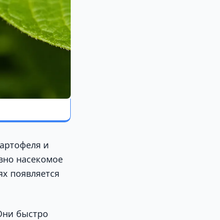
картофеля и
ивно насекомое
ях появляется
 Они быстро