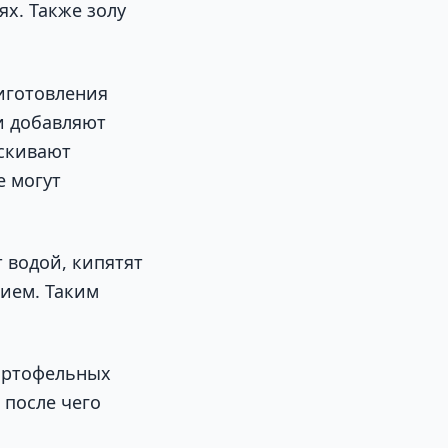
х. Также золу
иготовления
и добавляют
ыскивают
е могут
 водой, кипятят
нием. Таким
картофельных
 после чего