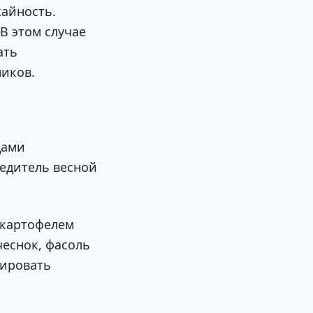
жайность.
В этом случае
ать
иков.
дами
редитель весной
 картофелем
чеснок, фасоль
тировать