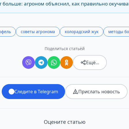
т больше: агроном объяснил, как правильно окучива
офель
советы агронома
колорадский жук
методы б
Поделиться статьёй
Ещё…
Следите в Telegram
Прислать новость
Оцените статью