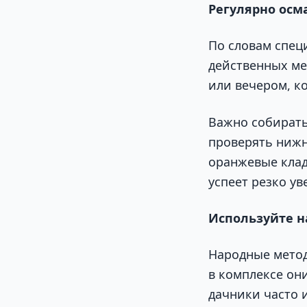
Регулярно осм
По словам спец
действенных ме
или вечером, к
Важно собирать
проверять нижн
оранжевые клад
успеет резко ув
Используйте н
Народные метод
в комплексе он
дачники часто 