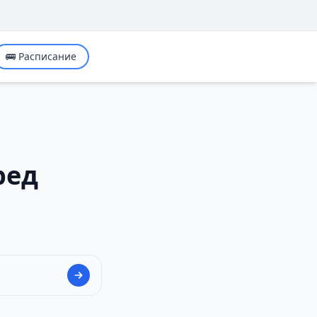
🚌 Расписание
ред
и