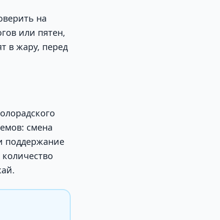
оверить на
огов или пятен,
 в жару, перед
колорадского
иемов: смена
 и поддержание
 количество
жай.