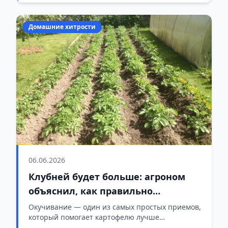
Домашние хитрости
06.06.2026
Клубней будет больше: агроном
объяснил, как правильно
окучивать картофель
Окучивание — один из самых простых приемов,
который помогает картофелю лучше
развиваться и давать более высокий урожай.