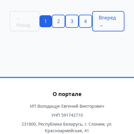
←
Вперёд
1
2
3
4
Назад
→
О портале
ИП Володащук Евгений Викторович
УНП 591742710
231800, Республика Беларусь, г. Слоним, ул.
Красноармейская, 41