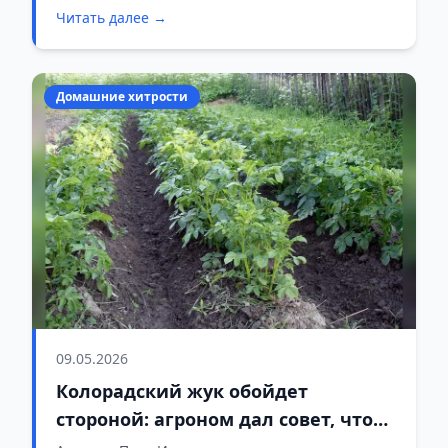
Читать далее →
Если все сделать вовремя, кусты получают
дополнительную защиту от жары и
пересыхания, а в земле формируются новые
корешки, на которых затем завязываются
Домашние хитрости
клубни.
09.05.2026
Колорадский жук обойдет
стороной: агроном дал совет, что
посадить рядом с картофелем