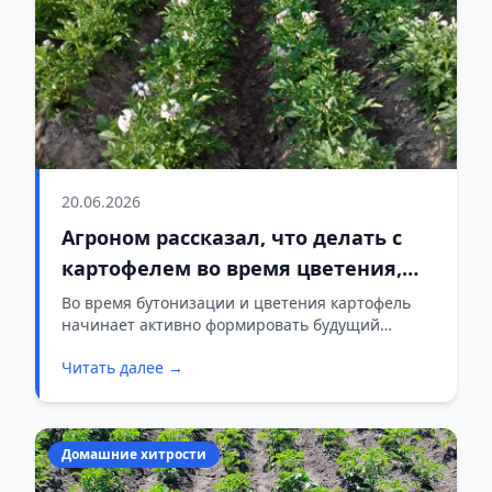
20.06.2026
Агроном рассказал, что делать с
картофелем во время цветения,
чтобы получить больше крупных
Во время бутонизации и цветения картофель
начинает активно формировать будущий
клубней
урожай. Именно в этот период важно не
Читать далее →
перекормить растение азотом и вовремя дать
ему то, что действительно нужно для
образования крупных и здоровых клубней.
Домашние хитрости