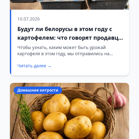
10.07.2026
Будут ли белорусы в этом году с
картофелем: что говорят продавцы
на рынке в Слониме
Чтобы узнать, каким может быть урожай
картофеля в этом году, мы отправились на
центральный рынок Слонима. Здесь частники
Читать далее →
продают овощи, ягоды и фрукты со своих
участков.
Домашние хитрости