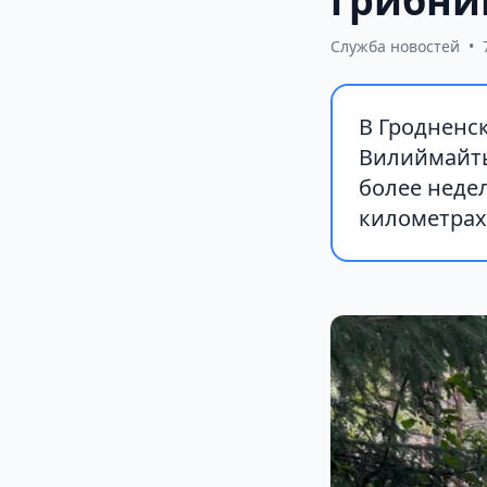
грибни
Служба новостей
•
В Гродненс
Вилиймайты
более неде
километрах