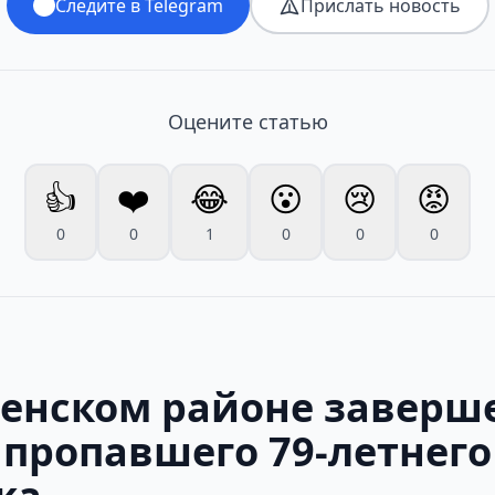
Следите в Telegram
Прислать новость
Оцените статью
👍
❤️
😂
😮
😢
😡
0
0
1
0
0
0
ненском районе заверш
 пропавшего 79-летнего