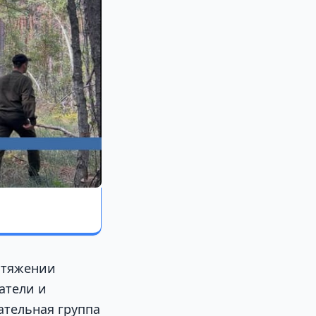
отяжении
атели и
ательная группа