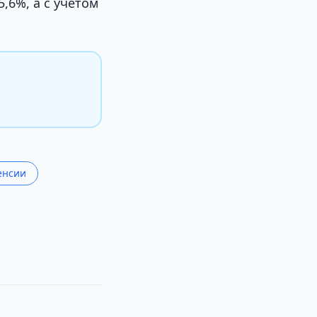
,6%, а с учетом
енсии