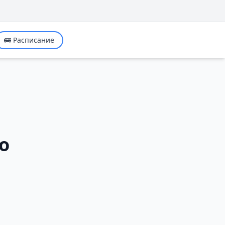
🚌 Расписание
о