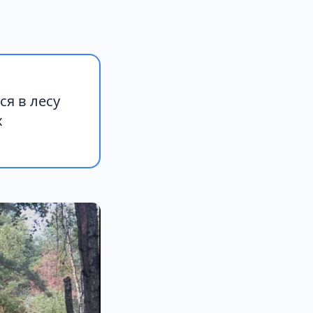
я в лесу
х