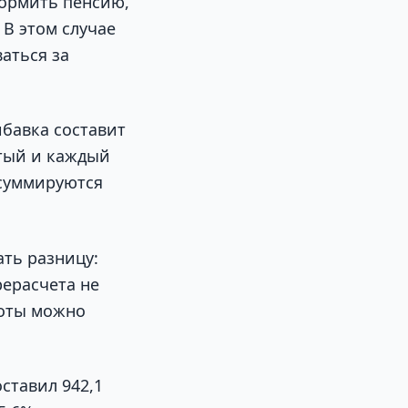
формить пенсию,
 В этом случае
аться за
бавка составит
ятый и каждый
 суммируются
ть разницу:
рерасчета не
боты можно
оставил 942,1