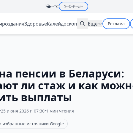
🌤️
--°C
$
--
€
--
₽
--
zł
--
мироздания
Здоровье
Калейдоскоп
Ещё
Реклама
на пенсии в Беларуси:
ают ли стаж и как можн
ить выплаты
•
25 июня 2026 г. 07:30
•
1 мин чтения
 в избранные источники Google