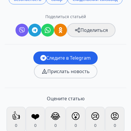
Поделиться статьёй
Поделиться
Следите в Telegram
Прислать новость
Оцените статью
👍
❤️
😂
😮
😢
😡
0
0
0
0
0
0