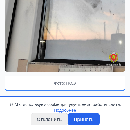
Фото: ГКСЭ
Уже в этот же день при проверке с
🍪 Мы используем cookie для улучшения работы сайта.
использованием автоматической
Подробнее
дактилоскопической идентификационной
Отклонить
Принять
системы удалось установить личность