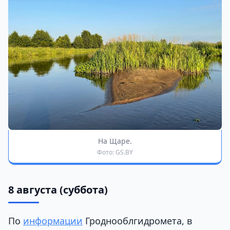
На Щаре.
Фото: GS.BY
8 августа (суббота)
По
информации
Гроднооблгидромета, в