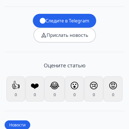
Следите в Telegram
Прислать новость
Оцените статью
👍
❤️
😂
😮
😢
😡
0
0
0
0
0
0
Новости