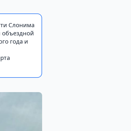
сти Слонима
м объездной
го года и
орта