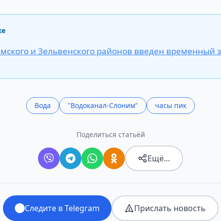
же
имского и Зельвенского районов введен временный з
Вода
"Водоканал-Слоним"
часы пик
Поделиться статьёй
Ещё…
Следите в Telegram
Прислать новость