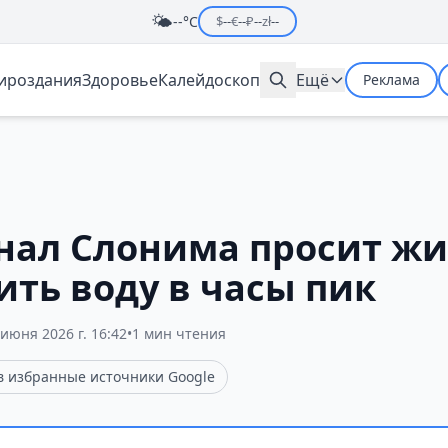
🌤️
--°C
$
--
€
--
₽
--
zł
--
мироздания
Здоровье
Калейдоскоп
Ещё
Реклама
нал Слонима просит ж
ить воду в часы пик
 июня 2026 г. 16:42
•
1 мин чтения
 в избранные источники Google