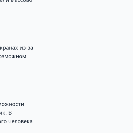
кранах из-за
возможном
зможности
ик. В
ого человека