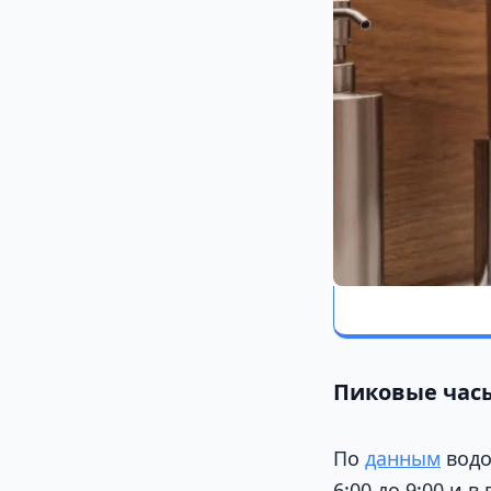
Пиковые час
По
данным
водо
6:00 до 9:00 и 