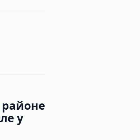
 районе
ле у