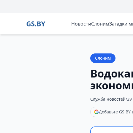
Новости
Слоним
Загадки 
Слоним
Водока
эконом
Служба новостей
•
29
Добавьте GS.BY