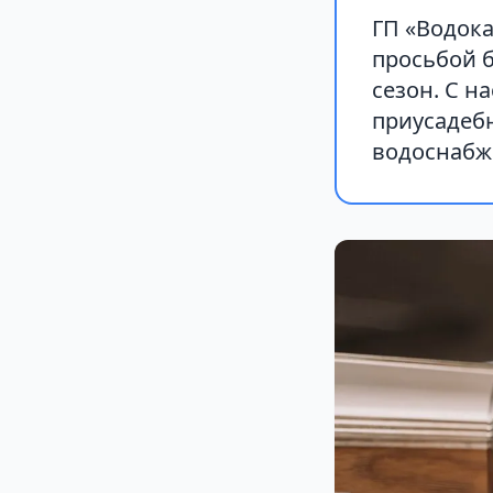
ГП «Водока
просьбой 
сезон. С н
приусадебн
водоснабж