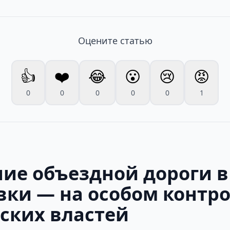
Оцените статью
👍
❤️
😂
😮
😢
😡
0
0
0
0
0
1
ние объездной дороги в
вки — на особом контро
ских властей