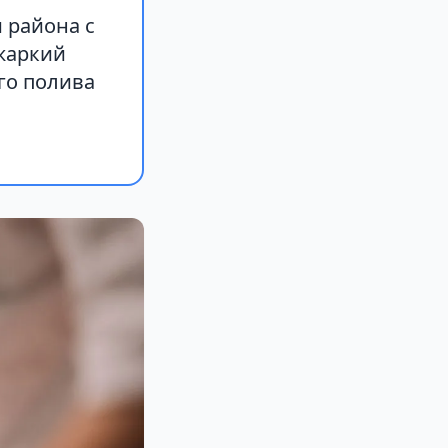
 района с
жаркий
го полива