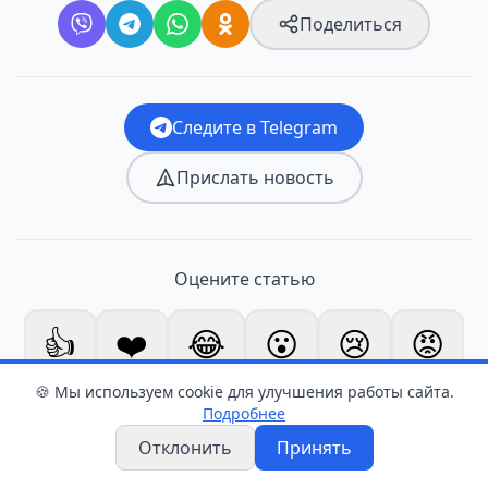
Поделиться
Следите в Telegram
Прислать новость
Оцените статью
👍
❤️
😂
😮
😢
😡
0
0
0
1
0
1
🍪 Мы используем cookie для улучшения работы сайта.
Подробнее
Отклонить
Принять