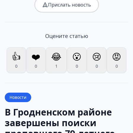
Прислать новость
Оцените статью
👍
❤️
😂
😮
😢
😡
0
0
1
0
0
0
Новости
В Гродненском районе
завершены поиски