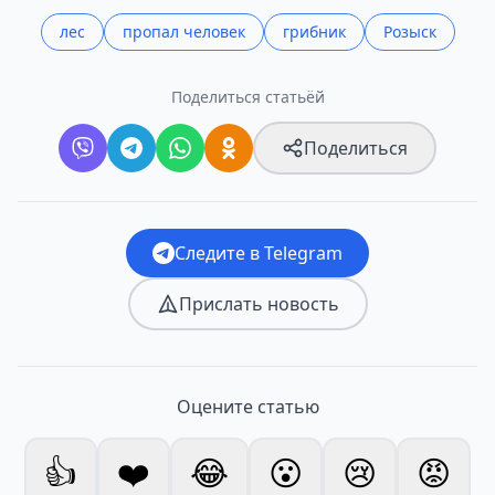
лес
пропал человек
грибник
Розыск
Поделиться статьёй
Поделиться
Следите в Telegram
Прислать новость
Оцените статью
👍
❤️
😂
😮
😢
😡