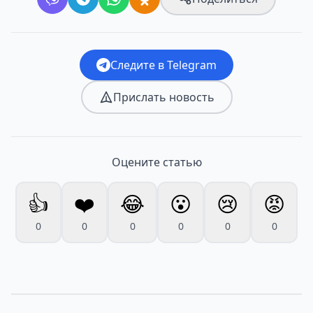
Следите в Telegram
Прислать новость
Оцените статью
👍
❤️
😂
😮
😢
😡
0
0
0
0
0
0