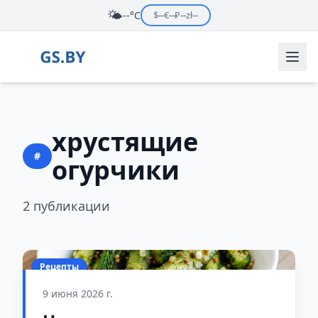
🌤️
--°C
$
--
€
--
₽
--
zł
--
хрустящие
#
огурчики
2 публикации
Рецепты
9 июня 2026 г.