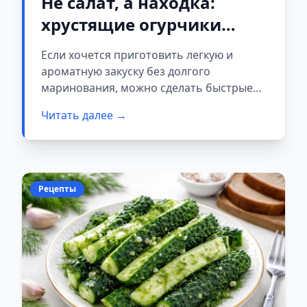
Не салат, а находка:
хрустящие огурчики
готовы уже через 10
Если хочется приготовить легкую и
минут
ароматную закуску без долгого
маринования, можно сделать быстрые
пряные огурчики. Благодаря простой
Читать далее →
заправке они успевают хорошо
пропитаться всего за несколько минут.
Рецепты