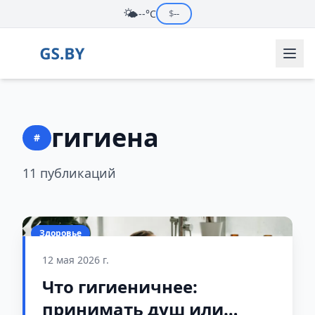
🌤️
--°C
$
--
гигиена
#
11 публикаций
Здоровье
12 мая 2026 г.
Что гигиеничнее:
принимать душ или