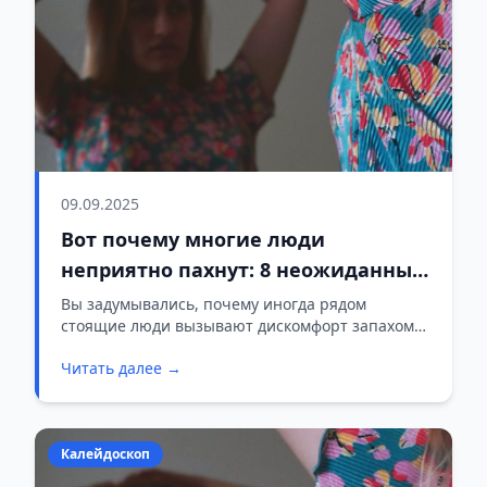
09.09.2025
Вот почему многие люди
неприятно пахнут: 8 неожиданных
причин
Вы задумывались, почему иногда рядом
стоящие люди вызывают дискомфорт запахом?
Оказывается, порой самые обыкновенные
Читать далее →
повседневные привычки способны испортить
наш имидж и восприятие окружающих.
Калейдоскоп