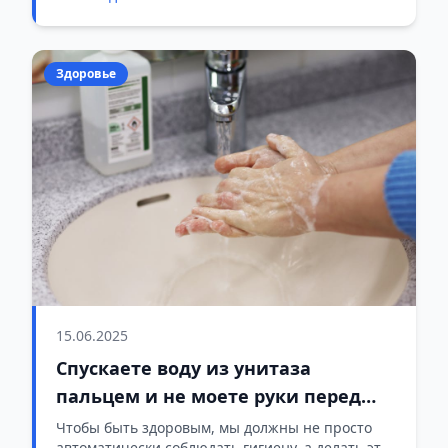
Здоровье
15.06.2025
Спускаете воду из унитаза
пальцем и не моете руки перед
посещением туалета: 6
Чтобы быть здоровым, мы должны не просто
автоматически соблюдать гигиену, а делать это