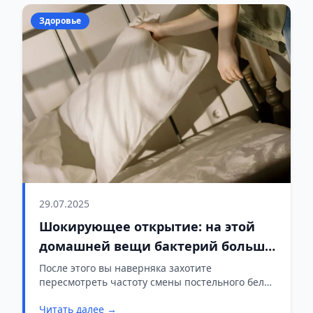
Здоровье
29.07.2025
Шокирующее открытие: на этой
домашней вещи бактерий больше,
чем на сиденье унитаза
После этого вы наверняка захотите
пересмотреть частоту смены постельного белья
и, в частности, наволочек.
Читать далее →