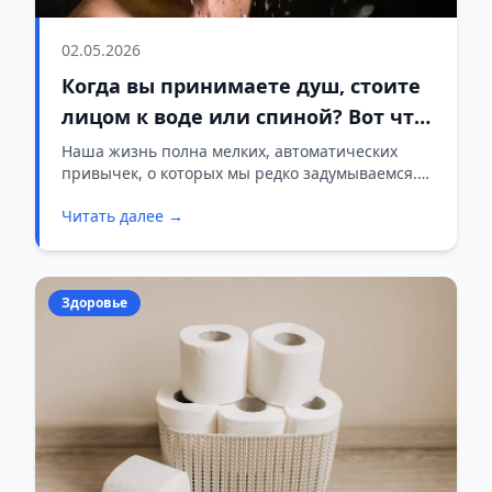
02.05.2026
Когда вы принимаете душ, стоите
лицом к воде или спиной? Вот что
говорят эксперты
Наша жизнь полна мелких, автоматических
привычек, о которых мы редко задумываемся.
Мы предполагаем, что все делают всё
Читать далее →
одинаково. Но даже такая обыденная вещь, как
положение тела в душе, может стать поводом
для жарких споров. Одни стоят лицом к воде,
другие поворачиваются спиной, а многие
Здоровье
просто спонтанно меняют положение. Так как
же правильно?