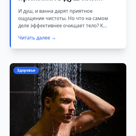
ванну? Мнение
И душ, и ванна дарят приятное
микробиолога, которое
ощущение чистоты. Но что на самом
может вас удивить
деле эффективнее очищает тело? К
давним дебатам присоединилась
Читать далее →
клинический микробиолог, и её вывод
может не порадовать любителей долгих
расслабляющих ванн.
Здоровье