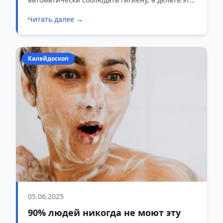
распространенных ошибок личной
абсолютно правильно.
гигиены
Читать далее →
Калейдоскоп
05.06.2025
90% людей никогда не моют эту