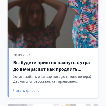
26.08.2025
Вы будете приятно пахнуть с утра
до вечера: вот как продлить
действие дезодоранта
Хотите забыть о запахе пота до самого вечера?
Дерматолог рассказал, как правильно
пользоваться дезодорантом, чтобы эффект
Читать далее →
держался весь день.