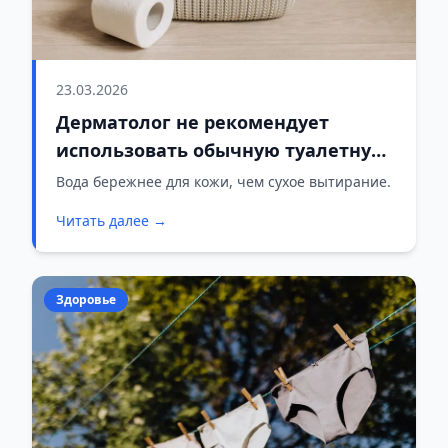
23.03.2026
Дерматолог не рекомендует
использовать обычную туалетную
бумагу и предлагает
Вода бережнее для кожи, чем сухое вытирание.
альтернативные варианты
Читать далее →
Здоровье