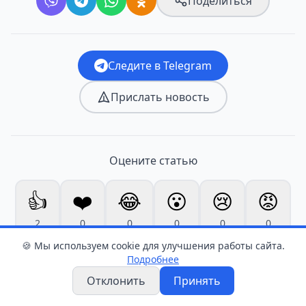
Поделиться
Следите в Telegram
Прислать новость
Оцените статью
👍
❤️
😂
😮
😢
😡
2
0
0
0
0
0
🍪 Мы используем cookie для улучшения работы сайта.
Подробнее
Отклонить
Принять