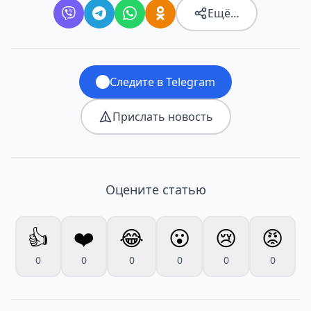
Ещё…
Следите в Telegram
Прислать новость
Оцените статью
👍
❤️
😂
😮
😢
😡
0
0
0
0
0
0