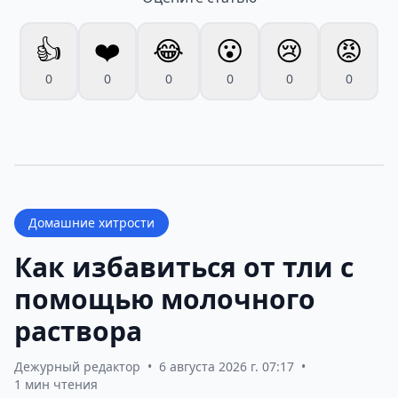
👍
❤️
😂
😮
😢
😡
0
0
0
0
0
0
Домашние хитрости
Как избавиться от тли с
помощью молочного
раствора
Дежурный редактор
•
6 августа 2026 г. 07:17
•
1 мин чтения