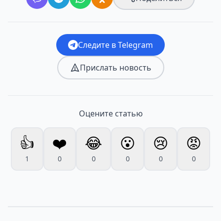
Следите в Telegram
Прислать новость
Оцените статью
👍
❤️
😂
😮
😢
😡
1
0
0
0
0
0