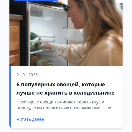
21.01.2026
6 популярных овощей, которые
лучше не хранить в холодильнике
Некоторые овощи начинают терять вкус и
пользу, если положить их в холодильник — вот
список из шести основных продуктов, которые
Читать далее →
лучше хранить при комнатной температуре.