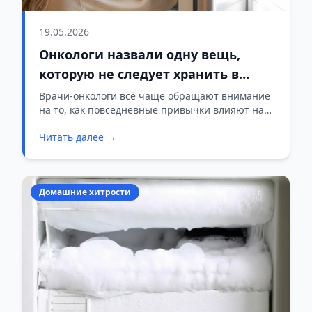
19.05.2026
Онкологи назвали одну вещь,
которую не следует хранить в
холодильнике
Врачи-онкологи всё чаще обращают внимание
на то, как повседневные привычки влияют на
здоровье в долгосрочной перспективе. Одной
Читать далее →
из таких привычек является хранение остатков
пищи в пластиковых контейнерах. Медики
предупреждают: это может увеличивать
воздействие вредных химических веществ и
Домашние хитрости
микропластика на организм.