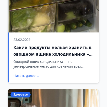
23.02.2026
Какие продукты нельзя хранить в
овощном ящике холодильника –
теряют вкус и портятся
Овощной ящик холодильника — не
универсальное место для хранения всех
продуктов. Некоторые овощи и фрукты плохо
Читать далее →
переносят холод и теряют вкус или портятся.
Здоровье