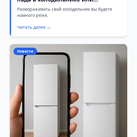
морозилке? Вот как просто от них
Размораживать свой холодильник вы будете
намного реже.
избавиться
Читать далее →
Новости