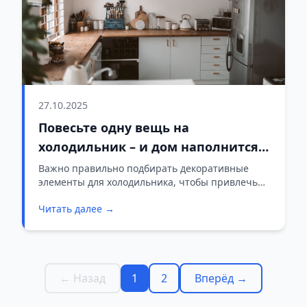
27.10.2025
Повесьте одну вещь на
холодильник – и дом наполнится
деньгами
Важно правильно подбирать декоративные
элементы для холодильника, чтобы привлечь
богатство и процветание в дом.
Читать далее →
← Назад
1
2
Вперёд →