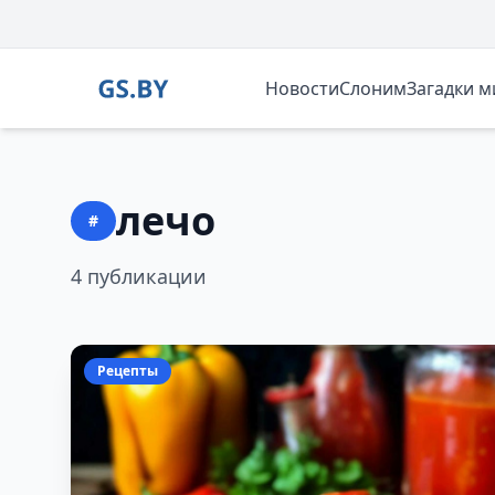
Новости
Слоним
Загадки 
лечо
#
4 публикации
Рецепты