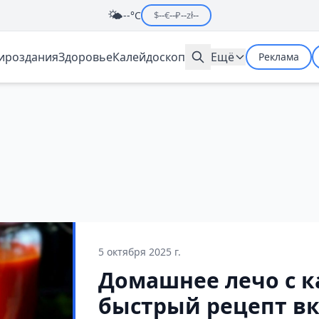
🌤️
--°C
$
--
€
--
₽
--
zł
--
мироздания
Здоровье
Калейдоскоп
Ещё
Реклама
5 октября 2025 г.
Домашнее лечо с к
быстрый рецепт вк