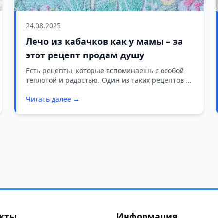
24.08.2025
Лечо из кабачков как у мамы – за
этот рецепт продам душу
Есть рецепты, которые вспоминаешь с особой
теплотой и радостью. Один из таких рецептов —
знаменитое лечо из кабачков, приготовленное
Читать далее →
по старинному семейному рецепту моей мамы.
кты
Информация