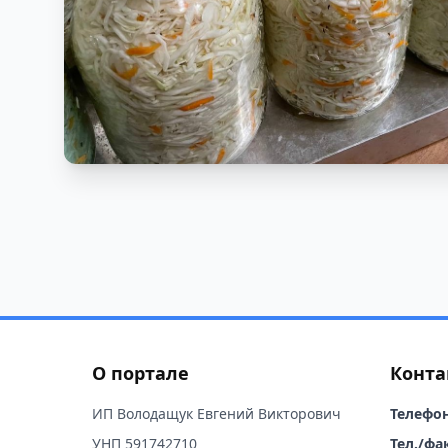
О портале
Конта
ИП Володащук Евгений Викторович
Телефон
УНП 591742710
Тел./фак